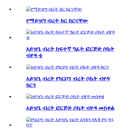
የማይዝግ ብረት ክር ክርናቸው
አይዝጌ ብረት ከፍተኛ ግፊት ፎርጅድ ሶኬት
ብየዳ ቲ
አይዝጌ ብረት የካርቦን ብረት ሶኬት ብየዳ
ክርን
አይዝጌ ብረት ፎርጅድ ሶኬት ብየዳ መስቀል