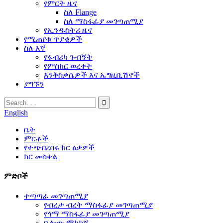
የምርት ዜና
ስለ Flange
ስለ ማስፋፊያ መገጣጠሚያ
የኢንዱስትሪ ዜና
የሚጠየቁ ጥያቄዎች
ስለ እኛ
የፋብሪካ ጉብኝት
የምስክር ወረቀት
እንቅስቃሴዎች እና ኤግዚቢሽኖች
ያግኙን
English
ቤት
ምርቶች
የተጭበረበሩ ክር ዕቃዎች
ክር መስቀል
ምድቦች
ተጣጣፊ መገጣጠሚያ
የብረታ ብረት ማስፋፊያ መገጣጠሚያ
የጎማ ማስፋፊያ መገጣጠሚያ
ቤሎው ማካካሻ