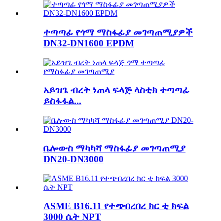
ተጣጣፊ የጎማ ማስፋፊያ መገጣጠሚያዎች
DN32-DN1600 EPDM
አይዝጌ ብረት ነጠላ ፍላጅ ላስቲክ ተጣጣፊ
ይስፋፋል...
ቤሎውስ ማካካሻ ማስፋፊያ መገጣጠሚያ
DN20-DN3000
ASME B16.11 የተጭበረበረ ክር ቲ ክፍል
3000 ሴት NPT