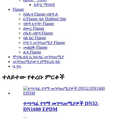
እጅጌ ማካካሻ
Flange
የሰሌዳ Flange ብየዳ ለ
በ Flange ላይ Hubbed Slip
ብየዳ አንገት Flange
ዕውር Flange
ሶኬት-ብየዳ Flange
ባለ ክር Flange
የጭን መገጣጠሚያ Flange
መልህቅ Flange
ሌላ Flange
ሞኖሊቲክ ኢንሱላር መገጣጠሚያ
መገጣጠሚያውን በማፍረስ ላይ
ቧንቧ
ተለይተው የቀረቡ ምርቶች
ተጣጣፊ የጎማ መገጣጠሚያዎች DN32-
DN1600 EPDM