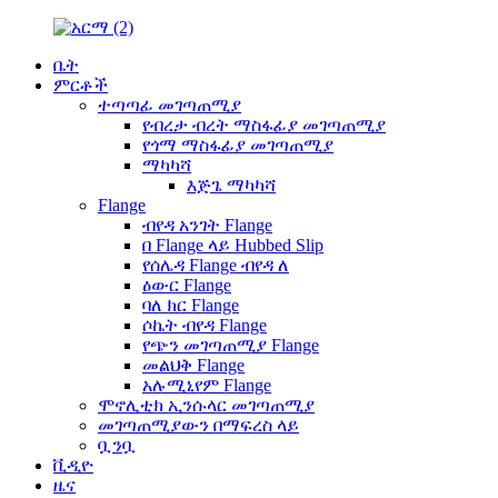
ቤት
ምርቶች
ተጣጣፊ መገጣጠሚያ
የብረታ ብረት ማስፋፊያ መገጣጠሚያ
የጎማ ማስፋፊያ መገጣጠሚያ
ማካካሻ
እጅጌ ማካካሻ
Flange
ብየዳ አንገት Flange
በ Flange ላይ Hubbed Slip
የሰሌዳ Flange ብየዳ ለ
ዕውር Flange
ባለ ክር Flange
ሶኬት ብየዳ Flange
የጭን መገጣጠሚያ Flange
መልህቅ Flange
አሉሚኒየም Flange
ሞኖሊቲክ ኢንሱላር መገጣጠሚያ
መገጣጠሚያውን በማፍረስ ላይ
ቧንቧ
ቪዲዮ
ዜና