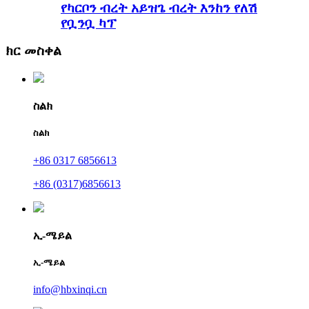
የካርቦን ብረት አይዝጌ ብረት እንከን የለሽ
የቧንቧ ካፕ
ክር መስቀል
ስልክ
ስልክ
+86 0317 6856613
+86 (0317)6856613
ኢ-ሜይል
ኢ-ሜይል
info@hbxinqi.cn