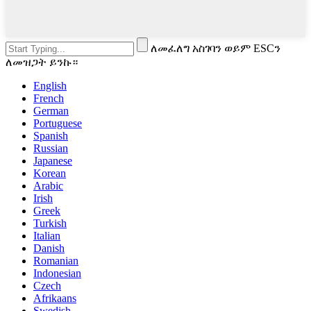
ለመፈለግ አስገባን ወይም ESCን
ለመዝጋት ይንኩ።
English
French
German
Portuguese
Spanish
Russian
Japanese
Korean
Arabic
Irish
Greek
Turkish
Italian
Danish
Romanian
Indonesian
Czech
Afrikaans
Swedish