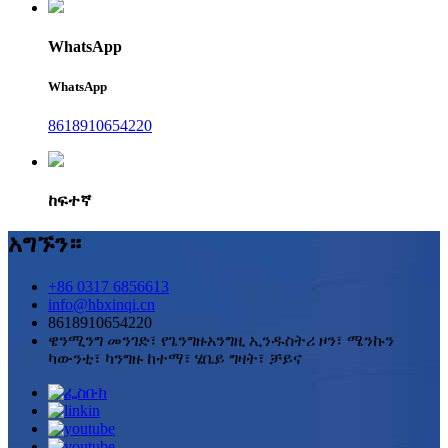
WhatsApp
WhatsApp
8618910654220
ከፍተኛ
አግኙን።
+86 0317 6856613
info@hbxinqi.cn
8618910654220
ዌንሚንግ መንገድ፣ የጌንግዙአንግዚ ኢንዱስትሪ ዞን፣ ሜንኩን
ካውንቲ፣ ካንግዙ ከተማ፣ ሄቤይ ግዛት፣ ቻይና