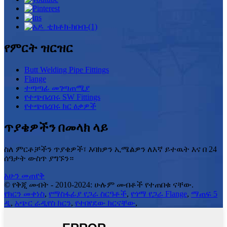
የምርት ዝርዝር
Butt Welding Pipe Fittings
Flange
ተጣጣፊ መገጣጠሚያ
የተጭበረበሩ SW Fittings
የተጭበረበሩ ክር ዕቃዎች
ጥያቄዎችን በመላክ ላይ
ስለ ምርቶቻችን ጥያቄዎች፣ እባክዎን ኢሜልዎን ለእኛ ይተዉት እና በ 24
ሰዓታት ውስጥ ያግኙን።
አሁን መጠየቅ
© የቅጂ መብት - 2010-2024: ሁሉም መብቶች የተጠበቁ ናቸው.
የክርን መቀነስ
,
የማስፋፊያ የጋራ ስርዓቶች
,
የጎማ የጋራ Flange
,
ማጠፍ 5
ዲ
,
አጭር ራዲየስ ክርን
,
የተበየደው ክርናቸው
,