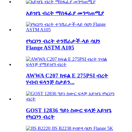
አይዝጌ ብረት ማስፋፊያ መገጣጠሚያ
የካርቦን ብረት ተንሸራታች-ላይ ሳህን
Flange ASTM A105
AWWA C207 ክፍል E 275PSI ብረት
ሃብብ ፍላንጅ ስታይን...
GOST 12836 ዓይነ ስውር ፍላጅ አይዝጌ
የካርቦን ብረት