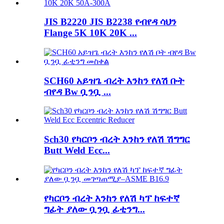
JIS B2220 JIS B2238 የብየዳ ሳህን
Flange 5K 10K 20K ...
SCH60 አይዝጌ ብረት እንከን የለሽ ቡት
ብየዳ Bw ቧንቧ ...
Sch30 የካርቦን ብረት እንከን የለሽ ሽግግር
Butt Weld Ecc...
የካርቦን ብረት እንከን የለሽ ካፕ ከፍተኛ
ግፊት ያለው ቧንቧ ፊቲንግ...