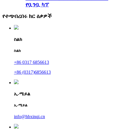
የቧንቧ ካፕ
የተጭበረበሩ ክር ዕቃዎች
ስልክ
ስልክ
+86 0317 6856613
+86 (0317)6856613
ኢ-ሜይል
ኢ-ሜይል
info@hbxinqi.cn