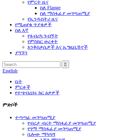
የምርት ዜና
ስለ Flange
ስለ ማስፋፊያ መገጣጠሚያ
የኢንዱስትሪ ዜና
የሚጠየቁ ጥያቄዎች
ስለ እኛ
የፋብሪካ ጉብኝት
የምስክር ወረቀት
እንቅስቃሴዎች እና ኤግዚቢሽኖች
ያግኙን
English
ቤት
ምርቶች
የተጭበረበሩ ክር ዕቃዎች
ምድቦች
ተጣጣፊ መገጣጠሚያ
የብረታ ብረት ማስፋፊያ መገጣጠሚያ
የጎማ ማስፋፊያ መገጣጠሚያ
ቤሎው ማካካሻ
እጅጌ ማካካሻ