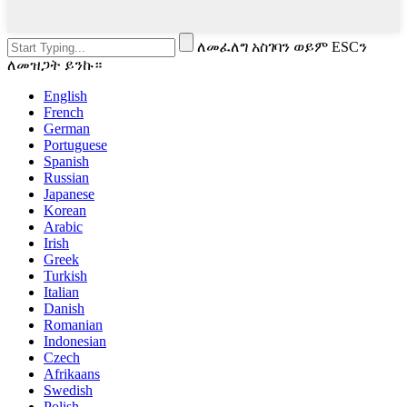
ለመፈለግ አስገባን ወይም ESCን
ለመዝጋት ይንኩ።
English
French
German
Portuguese
Spanish
Russian
Japanese
Korean
Arabic
Irish
Greek
Turkish
Italian
Danish
Romanian
Indonesian
Czech
Afrikaans
Swedish
Polish