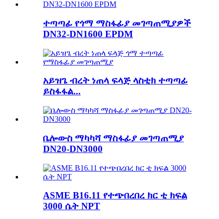
ተጣጣፊ የጎማ ማስፋፊያ መገጣጠሚያዎች
DN32-DN1600 EPDM
አይዝጌ ብረት ነጠላ ፍላጅ ላስቲክ ተጣጣፊ
ይስፋፋል...
ቤሎውስ ማካካሻ ማስፋፊያ መገጣጠሚያ
DN20-DN3000
ASME B16.11 የተጭበረበረ ክር ቲ ክፍል
3000 ሴት NPT