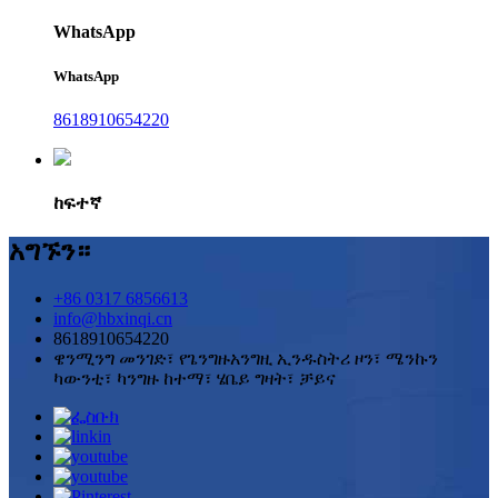
WhatsApp
WhatsApp
8618910654220
ከፍተኛ
አግኙን።
+86 0317 6856613
info@hbxinqi.cn
8618910654220
ዌንሚንግ መንገድ፣ የጌንግዙአንግዚ ኢንዱስትሪ ዞን፣ ሜንኩን
ካውንቲ፣ ካንግዙ ከተማ፣ ሄቤይ ግዛት፣ ቻይና