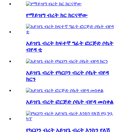
የማይዝግ ብረት ክር ክርናቸው
አይዝጌ ብረት ከፍተኛ ግፊት ፎርጅድ ሶኬት
ብየዳ ቲ
አይዝጌ ብረት የካርቦን ብረት ሶኬት ብየዳ
ክርን
አይዝጌ ብረት ፎርጅድ ሶኬት ብየዳ መስቀል
የካርቦን ብረት አይዝጌ ብረት እንከን የለሽ