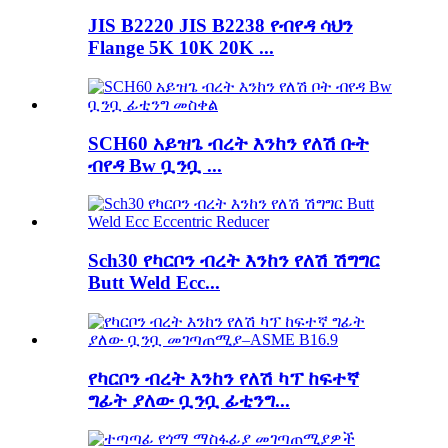
JIS B2220 JIS B2238 የብየዳ ሳህን
Flange 5K 10K 20K ...
SCH60 አይዝጌ ብረት እንከን የለሽ ቡት
ብየዳ Bw ቧንቧ ...
Sch30 የካርቦን ብረት እንከን የለሽ ሽግግር
Butt Weld Ecc...
የካርቦን ብረት እንከን የለሽ ካፕ ከፍተኛ
ግፊት ያለው ቧንቧ ፊቲንግ...