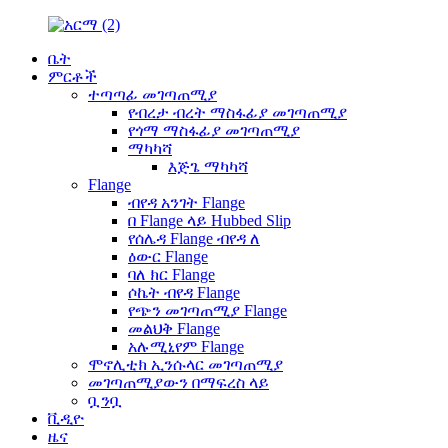
ቤት
ምርቶች
ተጣጣፊ መገጣጠሚያ
የብረታ ብረት ማስፋፊያ መገጣጠሚያ
የጎማ ማስፋፊያ መገጣጠሚያ
ማካካሻ
እጅጌ ማካካሻ
Flange
ብየዳ አንገት Flange
በ Flange ላይ Hubbed Slip
የሰሌዳ Flange ብየዳ ለ
ዕውር Flange
ባለ ክር Flange
ሶኬት ብየዳ Flange
የጭን መገጣጠሚያ Flange
መልህቅ Flange
አሉሚኒየም Flange
ሞኖሊቲክ ኢንሱላር መገጣጠሚያ
መገጣጠሚያውን በማፍረስ ላይ
ቧንቧ
ቪዲዮ
ዜና