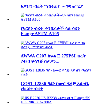
አይዝጌ ብረት ማስፋፊያ መገጣጠሚያ
የካርቦን ብረት ተንሸራታች-ላይ ሳህን
Flange ASTM A105
AWWA C207 ክፍል E 275PSI ብረት
ሃብብ ፍላንጅ ስታይን...
GOST 12836 ዓይነ ስውር ፍላጅ አይዝጌ
የካርቦን ብረት