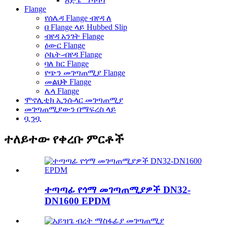
Flange
የሰሌዳ Flange ብየዳ ለ
በ Flange ላይ Hubbed Slip
ብየዳ አንገት Flange
ዕውር Flange
ሶኬት-ብየዳ Flange
ባለ ክር Flange
የጭን መገጣጠሚያ Flange
መልህቅ Flange
ሌላ Flange
ሞኖሊቲክ ኢንሱላር መገጣጠሚያ
መገጣጠሚያውን በማፍረስ ላይ
ቧንቧ
ተለይተው የቀረቡ ምርቶች
ተጣጣፊ የጎማ መገጣጠሚያዎች DN32-
DN1600 EPDM