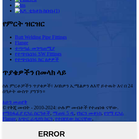
የምርት ዝርዝር
Butt Welding Pipe Fittings
Flange
ተጣጣፊ መገጣጠሚያ
የተጭበረበሩ SW Fittings
የተጭበረበሩ ክር ዕቃዎች
ጥያቄዎችን በመላክ ላይ
ስለ ምርቶቻችን ጥያቄዎች፣ እባክዎን ኢሜልዎን ለእኛ ይተዉት እና በ 24
ሰዓታት ውስጥ ያግኙን።
አሁን መጠየቅ
© የቅጂ መብት - 2010-2024: ሁሉም መብቶች የተጠበቁ ናቸው.
የማስፋፊያ የጋራ ስርዓቶች
,
ማጠፍ 5 ዲ
,
የክርን መቀነስ
,
የጎማ የጋራ
Flange
,
አጭር ራዲየስ ክርን
,
የተበየደው ክርናቸው
,