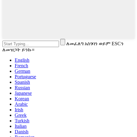
ለመፈለግ አስገባን ወይም ESCን
ለመዝጋት ይንኩ።
English
French
German
Portuguese
Spanish
Russian
Japanese
Korean
Arabic
Irish
Greek
Turkish
Italian
Danish