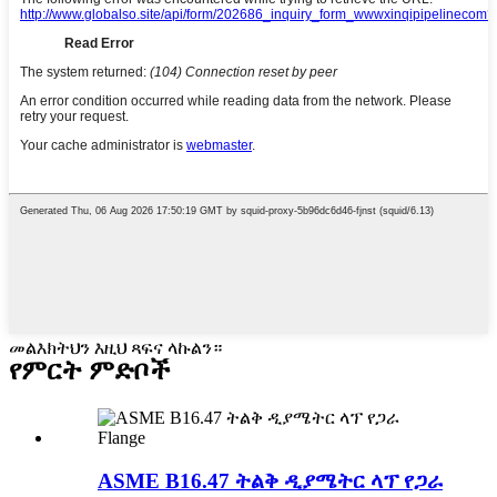
መልእክትህን እዚህ ጻፍና ላኩልን።
የምርት ምድቦች
ASME B16.47 ትልቅ ዲያሜትር ላፕ የጋራ