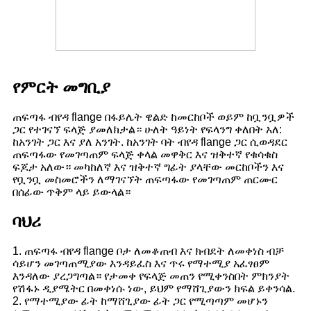
የምርት መግቢያ
ጠፍጣፋ ብየዳ flange በፋይሌት ዌልድ ከመርከቦች ወይም ከቧንቧዎች
ጋር የተገናኘ ፍላጅ ያመለክታል። ሁለት ዓይነት የፍላንግ ቀለበት አለ:
ከአንገት ጋር እና ያለ አንገት. ከአንገት ባት ብየዳ flange ጋር ሲወዳደር
ጠፍጣፋው የመገጣጠም ፍላጅ ቀላል መዋቅር እና ዝቅተኛ የቁሳቁስ
ፍጆታ አለው። መካከለኛ እና ዝቅተኛ ግፊት ያላቸው መርከቦችን እና
የቧንቧ መስመሮችን ለማገናኘት ጠፍጣፋው የመገጣጠም ጠርሙር
በሰፊው ጥቅም ላይ ይውላል።
ባህሪ
1. ጠፍጣፋ ብየዳ flange ቦታ ለመቆጠብ እና ክብደት ለመቀነስ ብቻ
ሳይሆን መገጣጠሚያው እንዳይፈስ እና ጥሩ የማተሚያ አፈፃፀም
እንዳለው ያረጋግጣል። የታመቀ የፍላጅ መጠን የሚቀንስበት ምክንያት
የሽፋኑ ዲያሜትር በመቀነሱ ነው, ይህም የማሸጊያውን ክፍል ይቀንሳል.
2. የማተሚያው ፊት ከማሸጊያው ፊት ጋር የሚጣጣም መሆኑን