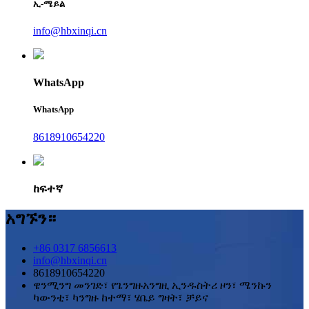
ኢ-ሜይል
info@hbxinqi.cn
WhatsApp
WhatsApp
8618910654220
ከፍተኛ
አግኙን።
+86 0317 6856613
info@hbxinqi.cn
8618910654220
ዌንሚንግ መንገድ፣ የጌንግዙአንግዚ ኢንዱስትሪ ዞን፣ ሜንኩን
ካውንቲ፣ ካንግዙ ከተማ፣ ሄቤይ ግዛት፣ ቻይና