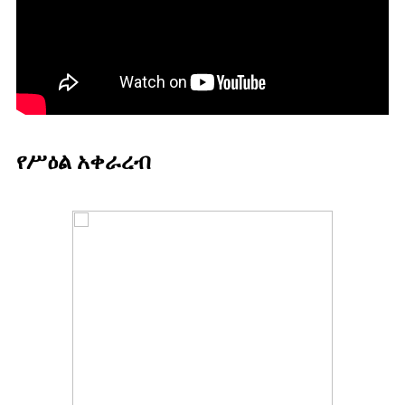
የሥዕል አቀራረብ