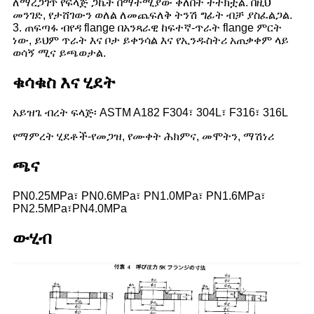
ለማረጋገጥ የፍላጅ ጋኬት በማተሚያው ቀለበት ተተክቷል. በዚህ
መንገድ, የታሸገውን ወለል ለመጨፍለቅ ትንሽ ግፊት ብቻ ያስፈልጋል.
3. ጠፍጣፋ ብየዳ flange በአንጻራዊ ከፍተኛ-ጥራት flange ምርት
ነው, ይህም ጥራት እና ቦታ ይቀንሳል እና የኢንዱስትሪ አጠቃቀም ላይ
ወሳኝ ሚና ይጫወታል.
ቁሳቁስ እና ሂደት
አይዝጌ ብረት ፍላጅ፡ ASTM A182 F304፣ 304L፣ F316፣ 316L
የማምረት ሂደቶች-የመጋዝ, የሙቀት ሕክምና, መሞትን, ማሽነሪ
ጫና
PN0.25MPa፣ PN0.6MPa፣ PN1.0MPa፣ PN1.6MPa፣
PN2.5MPa፣PN4.0MPa
ውሂብ