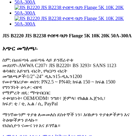
JIS B2220 JIS B2238 የብየዳ ሳህን Flange 5K 10K 20K 50A-300A
አጭር መግለጫ፡-
ስም: በጠፍጣፋ ጠፍጣፋ ላይ ይንሸራተቱ
መደበኛ፡-AWWA C207፣ JIS B2220፣ BS 3293፣ SANS 1123
ቁሳቁስ: አይዝጌ ብረት, የካርቦን ብረት
መግለጫዎች፡1/2"-24" ዲኤን15-ዲኤን1200
የመተግበሪያው ወሰን: PN2.5 ~ PN40; ክፍል 150 ~ ክፍል 1500
የግንኙነት ሁነታ: ብየዳ
የማምረት ዘዴ: ማጭበርበር
ተቀባይነት፡ OEM/ODM፣ ንግድ፣ ጅምላ፣ የክልል ኤጀንሲ፣
ክፍያ: ቲ / ቲ, ኤል / ሲ, PayPal
ማንኛውንም ጥያቄ ለመመለስ ደስተኞች ነን፣ እባክዎን ጥያቄዎችዎን እና
ትዕዛዞችዎን ይላኩ።
የአክሲዮን ናሙና ነፃ እና ይገኛል።