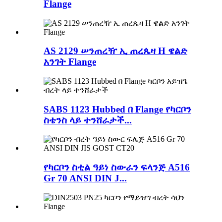
Flange
AS 2129 ሠንጠረዥ ኢ ጠረጴዛ H ዌልድ
አንገት Flange
SABS 1123 Hubbed በ Flange የካርቦን
ስቴንስ ላይ ተንሸራታች...
የካርቦን ስቲል ዓይነ ስውራን ፍላንጅ A516
Gr 70 ANSI DIN J...