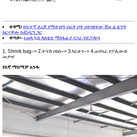
ቀዳሚ፡
ከፍተኛ ደረጃ የማይዝግ ብረት ቦት በተበየደው Bw ፊቲንግ
ክርናቸው ከ45ዲግ ጋር
ቀጣይ፡-
ነጠላ ኳስ ላስቲክ ማስፋፊያ የጋራ ሃይፓሎን
1. Shrink bag–> 2.ትንሽ ቦክስ–> 3.ካርቶን–> 4.ጠንካራ የፓሊውድ
መያዣ
የእኛ ማከማቻ አንዱ