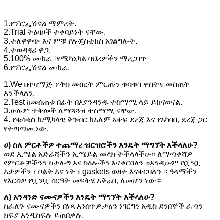
1.የፕሮፌሽናል ማምረት.
2.Trial ትዕዛዞች ተቀባይነት ናቸው.
3.ተለዋዋጭ እና ምቹ የሎጂስቲክስ አገልግሎት.
4.ተወዳዳሪ ዋጋ.
5.100% ሙከራ ፣የሜካኒካል ባህሪዎችን ማረጋገጥ
6.የፕሮፌሽናል ሙከራ.
1.We በተዛማጅ ጥቅስ መሰረት ምርጡን ቁሳቁስ ዋስትና መስጠት
እንችላለን.
2.Test ከመሰጠቱ በፊት በእያንዳንዱ ተስማሚ ላይ ይከናወናል.
3.ሁሉም ጥቅሎች ለማጓጓዝ ተስማሚ ናቸው.
4. የቁሳቁስ ኬሚካላዊ ቅንብር ከአለም አቀፍ ደረጃ እና የአካባቢ ደረጃ ጋር
የተጣጣመ ነው.
ሀ) ስለ ምርቶችዎ ተጨማሪ ዝርዝሮችን እንዴት ማግኘት እችላለሁ?
ወደ ኢሜል አድራሻችን ኢሜይል መላክ ትችላላችሁ። ለማጣቀሻዎ
የምርቶቻችንን ካታሎግ እና ስዕሎችን እናቀርባለን ።እንዲሁም የቧንቧ
እቃዎችን ፣ ቦልት እና ነት ፣ gaskets ወዘተ እናቀርባለን ። ዓላማችን
የእርስዎ የቧንቧ ስርዓት መፍትሄ አቅራቢ ለመሆን ነው።
ለ) አንዳንድ ናሙናዎችን እንዴት ማግኘት እችላለሁ?
ከፈለጉ ናሙናዎችን በነጻ እንሰጥዎታለን ነገርግን አዲስ ደንበኞች ፈጣን
ክፍያ እንዲከፍሉ ይጠበቃሉ.