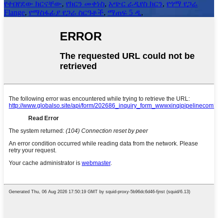
የተበየደው ክርናቸው
,
የክርን መቀነስ
,
አጭር ራዲየስ ክርን
,
የጎማ የጋራ
Flange
,
የማስፋፊያ የጋራ ስርዓቶች
,
ማጠፍ 5 ዲ
,