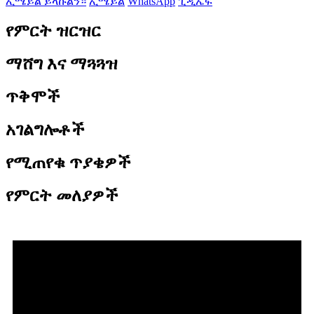
ኢሜይል ይላኩልን።
ኢሜይል
WhatsApp
ፒዲኤፍ
የምርት ዝርዝር
ማሸግ እና ማጓጓዝ
ጥቅሞች
አገልግሎቶች
የሚጠየቁ ጥያቄዎች
የምርት መለያዎች