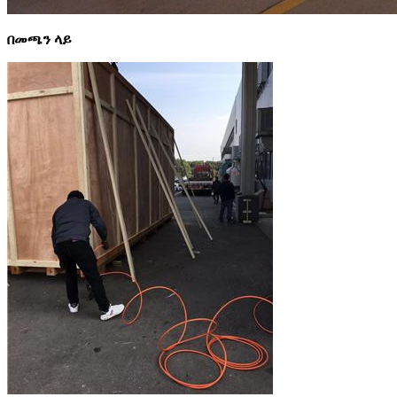
በመጫን ላይ