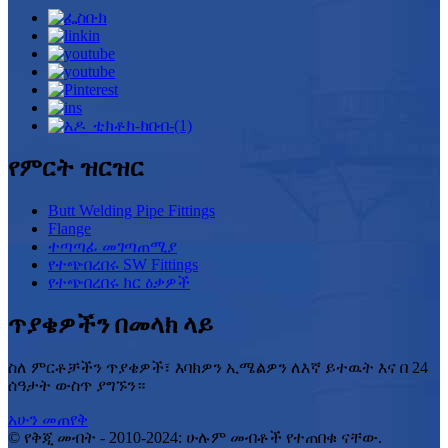
የምርት ዝርዝር
Butt Welding Pipe Fittings
Flange
ተጣጣፊ መገጣጠሚያ
የተጭበረበሩ SW Fittings
የተጭበረበሩ ክር ዕቃዎች
ጥያቄዎችን በመላክ ላይ
ስለ ምርቶቻችን ጥያቄዎች፣ እባክዎን ኢሜልዎን ለእኛ ይተዉት እና በ 24
ሰዓታት ውስጥ ያግኙን።
አሁን መጠየቅ
© የቅጂ መብት - 2010-2024: ሁሉም መብቶች የተጠበቁ ናቸው.