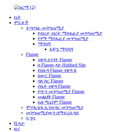
ቤት
ምርቶች
ተጣጣፊ መገጣጠሚያ
የብረታ ብረት ማስፋፊያ መገጣጠሚያ
የጎማ ማስፋፊያ መገጣጠሚያ
ማካካሻ
እጅጌ ማካካሻ
Flange
ብየዳ አንገት Flange
በ Flange ላይ Hubbed Slip
የሰሌዳ Flange ብየዳ ለ
ዕውር Flange
ባለ ክር Flange
ሶኬት ብየዳ Flange
የጭን መገጣጠሚያ Flange
መልህቅ Flange
አሉሚኒየም Flange
ሞኖሊቲክ ኢንሱላር መገጣጠሚያ
መገጣጠሚያውን በማፍረስ ላይ
ቧንቧ
ቪዲዮ
ዜና