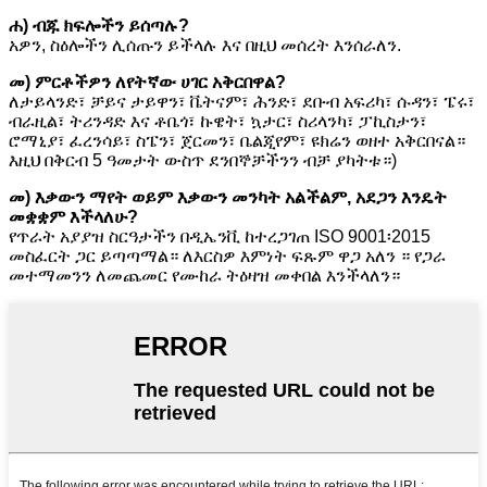
ሐ) ብጁ ክፍሎችን ይሰጣሉ?
አዎን, ስዕሎችን ሊሰጡን ይችላሉ እና በዚህ መሰረት እንሰራለን.
መ) ምርቶችዎን ለየትኛው ሀገር አቅርበዋል?
ለታይላንድ፣ ቻይና ታይዋን፣ ቬትናም፣ ሕንድ፣ ደቡብ አፍሪካ፣ ሱዳን፣ ፔሩ፣
ብራዚል፣ ትሪንዳድ እና ቶቤጎ፣ ኩዌት፣ ኳታር፣ ስሪላንካ፣ ፓኪስታን፣
ሮማኒያ፣ ፈረንሳይ፣ ስፔን፣ ጀርመን፣ ቤልጂየም፣ ዩክሬን ወዘተ አቅርበናል።
እዚህ በቅርብ 5 ዓመታት ውስጥ ደንበኞቻችንን ብቻ ያካትቱ።)
መ) እቃውን ማየት ወይም እቃውን መንካት አልችልም, አደጋን እንዴት
መቋቋም እችላለሁ?
የጥራት አያያዝ ስርዓታችን በዲኤንቪ ከተረጋገጠ ISO 9001፡2015
መስፈርት ጋር ይጣጣማል። ለእርስዎ እምነት ፍጹም ዋጋ አለን ። የጋራ
መተማመንን ለመጨመር የሙከራ ትዕዛዝ መቀበል እንችላለን።