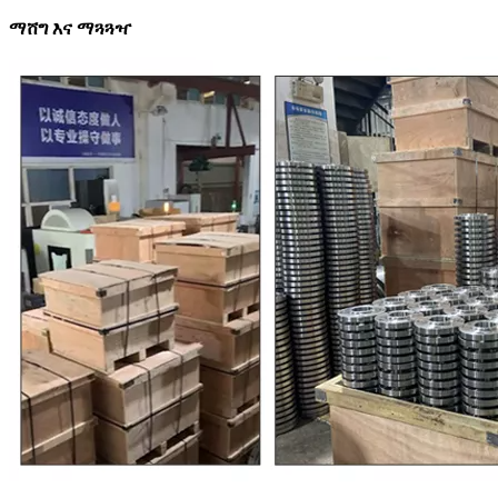
ማሸግ እና ማጓጓዣ