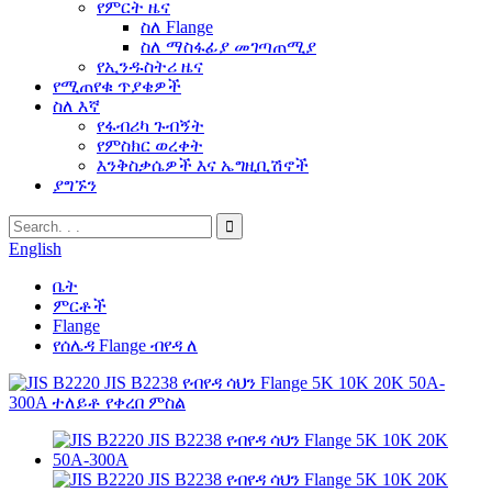
የምርት ዜና
ስለ Flange
ስለ ማስፋፊያ መገጣጠሚያ
የኢንዱስትሪ ዜና
የሚጠየቁ ጥያቄዎች
ስለ እኛ
የፋብሪካ ጉብኝት
የምስክር ወረቀት
እንቅስቃሴዎች እና ኤግዚቢሽኖች
ያግኙን
English
ቤት
ምርቶች
Flange
የሰሌዳ Flange ብየዳ ለ