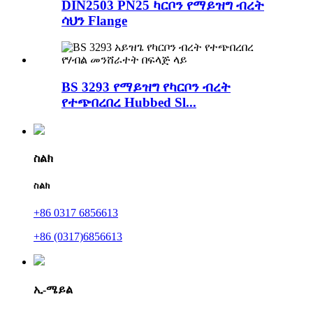
DIN2503 PN25 ካርቦን የማይዝግ ብረት
ሳህን Flange
BS 3293 የማይዝግ የካርቦን ብረት
የተጭበረበረ Hubbed Sl...
ስልክ
ስልክ
+86 0317 6856613
+86 (0317)6856613
ኢ-ሜይል