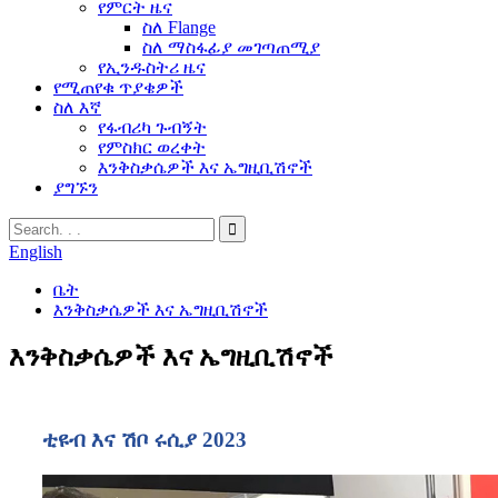
የምርት ዜና
ስለ Flange
ስለ ማስፋፊያ መገጣጠሚያ
የኢንዱስትሪ ዜና
የሚጠየቁ ጥያቄዎች
ስለ እኛ
የፋብሪካ ጉብኝት
የምስክር ወረቀት
እንቅስቃሴዎች እና ኤግዚቢሽኖች
ያግኙን
English
ቤት
እንቅስቃሴዎች እና ኤግዚቢሽኖች
እንቅስቃሴዎች እና ኤግዚቢሽኖች
ቲዩብ እና ሽቦ ሩሲያ 2023