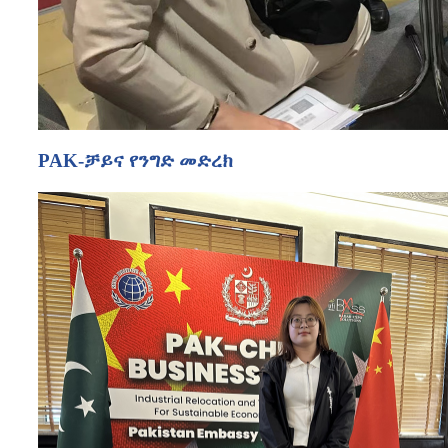
PAK-ቻይና የንግድ መድረክ