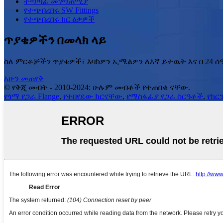
ተጣጣፊ መገጣጠሚያ
የተጭበረበሩ SW Fittings
የተጭበረበሩ ክር ዕቃዎች
ጥያቄዎችን በመላክ ላይ
ስለ ምርቶቻችን ጥያቄዎች፣ እባክዎን ኢሜልዎን ለእኛ ይተዉት እና በ 24 ሰ
አሁን መጠየቅ
© የቅጂ መብት - 2010-2024: ሁሉም መብቶች የተጠበቁ ናቸው.
የጎማ የጋራ Flange
,
የተበየደው ክርናቸው
,
የማስፋፊያ የጋራ ስርዓቶች
,
የክር