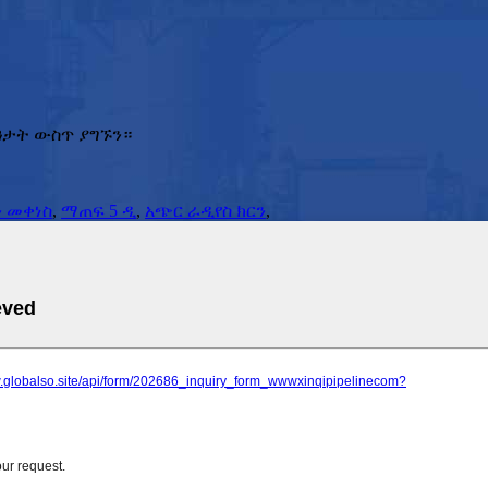
ዓታት ውስጥ ያግኙን።
ን መቀነስ
,
ማጠፍ 5 ዲ
,
አጭር ራዲየስ ክርን
,