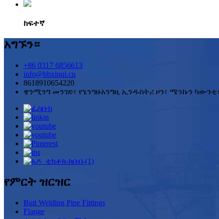
ከፍተኛ
አግኙን።
+86 0317 6856613
info@hbxinqi.cn
8618910654220
ዌንሚንግ መንገድ፣ የጌንግዙአንግዚ ኢንዱስትሪ ዞን፣ ሜንኩን ካውንቲ፣
የምርት ዝርዝር
Butt Welding Pipe Fittings
Flange