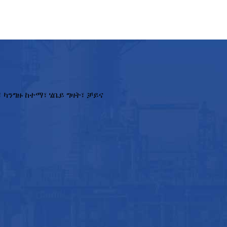
 ካንግዙ ከተማ፣ ሄቤይ ግዛት፣ ቻይና