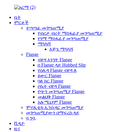
ቤት
ምርቶች
ተጣጣፊ መገጣጠሚያ
የብረታ ብረት ማስፋፊያ መገጣጠሚያ
የጎማ ማስፋፊያ መገጣጠሚያ
ማካካሻ
እጅጌ ማካካሻ
Flange
ብየዳ አንገት Flange
በ Flange ላይ Hubbed Slip
የሰሌዳ Flange ብየዳ ለ
ዕውር Flange
ባለ ክር Flange
ሶኬት ብየዳ Flange
የጭን መገጣጠሚያ Flange
መልህቅ Flange
አሉሚኒየም Flange
ሞኖሊቲክ ኢንሱላር መገጣጠሚያ
መገጣጠሚያውን በማፍረስ ላይ
ቧንቧ
ቪዲዮ
ዜና