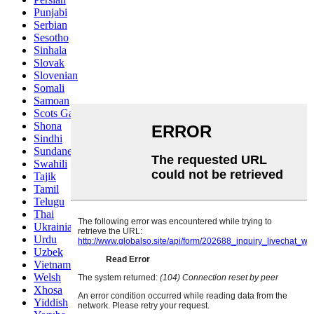
Punjabi
Serbian
Sesotho
Sinhala
Slovak
Slovenian
Somali
Samoan
Scots Gaelic
Shona
Sindhi
Sundanese
Swahili
Tajik
Tamil
Telugu
Thai
Ukrainian
Urdu
Uzbek
Vietnamese
Welsh
Xhosa
Yiddish