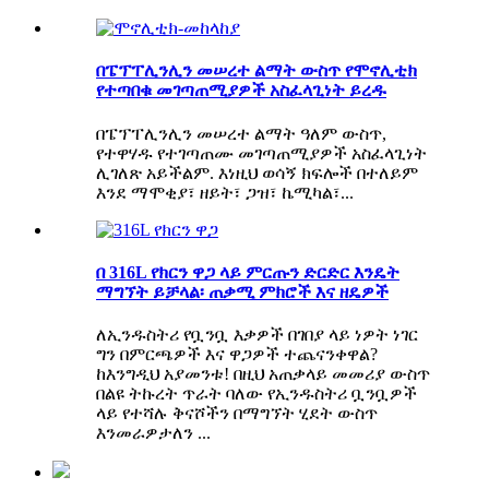
በፔፕፐሊንሊን መሠረተ ልማት ውስጥ የሞኖሊቲክ
የተጣበቁ መገጣጠሚያዎች አስፈላጊነት ይረዱ
በፔፕፐሊንሊን መሠረተ ልማት ዓለም ውስጥ,
የተዋሃዱ የተገጣጠሙ መገጣጠሚያዎች አስፈላጊነት
ሊገለጽ አይችልም. እነዚህ ወሳኝ ክፍሎች በተለይም
እንደ ማሞቂያ፣ ዘይት፣ ጋዝ፣ ኬሚካል፣...
በ 316L የክርን ዋጋ ላይ ምርጡን ድርድር እንዴት
ማግኘት ይቻላል፡ ጠቃሚ ምክሮች እና ዘዴዎች
ለኢንዱስትሪ የቧንቧ እቃዎች በገበያ ላይ ነዎት ነገር
ግን በምርጫዎች እና ዋጋዎች ተጨናንቀዋል?
ከእንግዲህ አያመንቱ! በዚህ አጠቃላይ መመሪያ ውስጥ
በልዩ ትኩረት ጥራት ባለው የኢንዱስትሪ ቧንቧዎች
ላይ የተሻሉ ቅናሾችን በማግኘት ሂደት ውስጥ
እንመራዎታለን ...