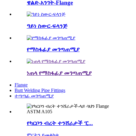
ዌልድ-አንገት-Flange
ዓይነ ስውር-ፍላንጅ
የማስፋፊያ መገጣጠሚያ
ነጠላ የማስፋፊያ መገጣጠሚያ
Flange
Butt Welding Pipe Fittings
ተጣጣፊ መገጣጠሚያ
የካርቦን ብረት ተንሸራታች ፒ...
ምርትን ይመልከቱ