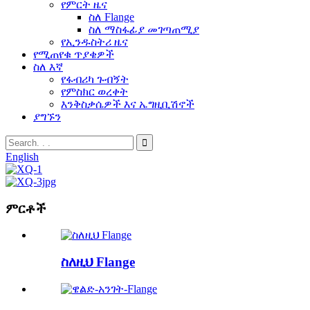
የምርት ዜና
ስለ Flange
ስለ ማስፋፊያ መገጣጠሚያ
የኢንዱስትሪ ዜና
የሚጠየቁ ጥያቄዎች
ስለ እኛ
የፋብሪካ ጉብኝት
የምስክር ወረቀት
እንቅስቃሴዎች እና ኤግዚቢሽኖች
ያግኙን
English
ምርቶች
ስለዚህ Flange