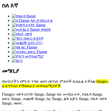
ስለ እኛ
መግቢያ
የኩባንያችን የምርት ንግድ ወሰን በሦስት ምድቦች ሊከፈል ይችላል-
flanges,
ፊቲንግ እና የማስፋፊያ መገጣጠሚያዎች
.
Flanges: ብየዳ አንገት flange, flange ላይ መንሸራተት, የሰሌዳ flange,
ዕውር flange, መልህቅ flange, ክር flange, ልቅ እጅጌ flange, ሶኬት ብየዳ
flange, ወዘተ;