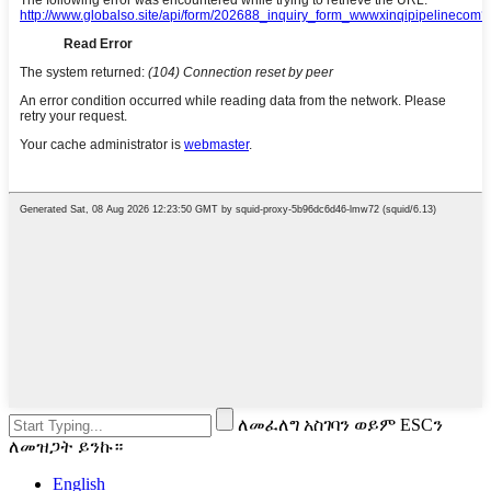
ለመፈለግ አስገባን ወይም ESCን
ለመዝጋት ይንኩ።
English