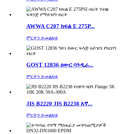
AWWA C207 ክፍል E 275P...
ምርትን ይመልከቱ
GOST 12836 ዕውር ባንዲራ...
ምርትን ይመልከቱ
JIS B2220 JIS B2238 እኛ...
ምርትን ይመልከቱ