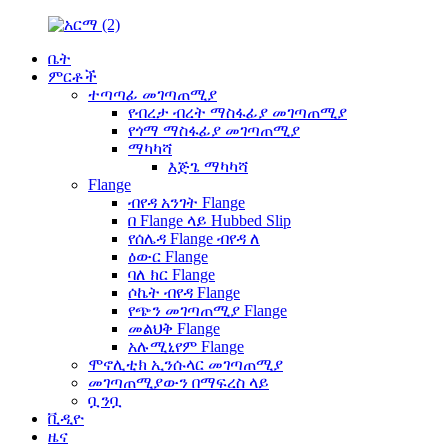
ቤት
ምርቶች
ተጣጣፊ መገጣጠሚያ
የብረታ ብረት ማስፋፊያ መገጣጠሚያ
የጎማ ማስፋፊያ መገጣጠሚያ
ማካካሻ
እጅጌ ማካካሻ
Flange
ብየዳ አንገት Flange
በ Flange ላይ Hubbed Slip
የሰሌዳ Flange ብየዳ ለ
ዕውር Flange
ባለ ክር Flange
ሶኬት ብየዳ Flange
የጭን መገጣጠሚያ Flange
መልህቅ Flange
አሉሚኒየም Flange
ሞኖሊቲክ ኢንሱላር መገጣጠሚያ
መገጣጠሚያውን በማፍረስ ላይ
ቧንቧ
ቪዲዮ
ዜና