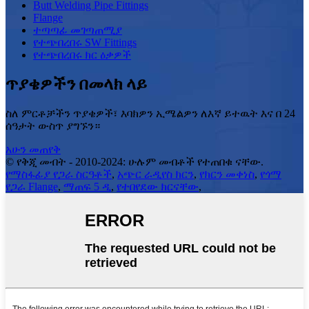
Butt Welding Pipe Fittings
Flange
ተጣጣፊ መገጣጠሚያ
የተጭበረበሩ SW Fittings
የተጭበረበሩ ክር ዕቃዎች
ጥያቄዎችን በመላክ ላይ
ስለ ምርቶቻችን ጥያቄዎች፣ እባክዎን ኢሜልዎን ለእኛ ይተዉት እና በ 24
ሰዓታት ውስጥ ያግኙን።
አሁን መጠየቅ
© የቅጂ መብት - 2010-2024: ሁሉም መብቶች የተጠበቁ ናቸው.
የማስፋፊያ የጋራ ስርዓቶች
,
አጭር ራዲየስ ክርን
,
የክርን መቀነስ
,
የጎማ
የጋራ Flange
,
ማጠፍ 5 ዲ
,
የተበየደው ክርናቸው
,