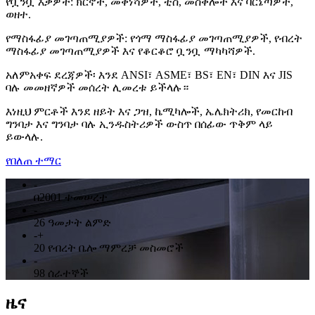
የቧንቧ እቃዎች: ክርኖች, መቀነሻዎች, ቲስ, መስቀሎች እና ባርኔጣዎች,
ወዘተ.
የማስፋፊያ መገጣጠሚያዎች: የጎማ ማስፋፊያ መገጣጠሚያዎች, የብረት
ማስፋፊያ መገጣጠሚያዎች እና የቆርቆሮ ቧንቧ ማካካሻዎች.
አለምአቀፍ ደረጃዎች፡ እንደ ANSI፣ ASME፣ BS፣ EN፣ DIN እና JIS
ባሉ መመዘኛዎች መሰረት ሊመረቱ ይችላሉ።
እነዚህ ምርቶች እንደ ዘይት እና ጋዝ, ኬሚካሎች, ኤሌክትሪክ, የመርከብ
ግንባታ እና ግንባታ ባሉ ኢንዱስትሪዎች ውስጥ በሰፊው ጥቅም ላይ
ይውላሉ.
የበለጠ ተማር
-
በ2001 ተመሠረተ
-
26 ዓመታት ልምድ
-
+
20 የብረት ቤሎ ማምረቻ መስመሮች
-
98 ሰራተኞች
ዜና