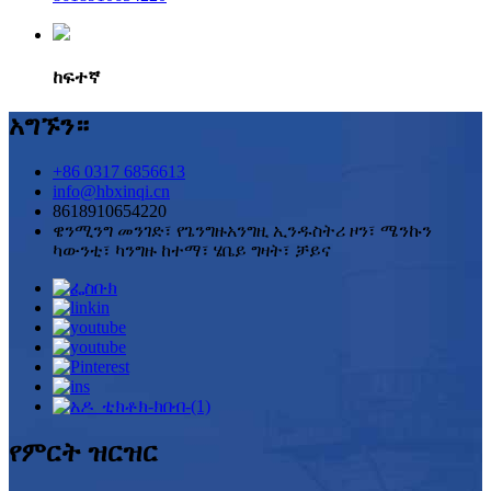
ከፍተኛ
አግኙን።
+86 0317 6856613
info@hbxinqi.cn
8618910654220
ዌንሚንግ መንገድ፣ የጌንግዙአንግዚ ኢንዱስትሪ ዞን፣ ሜንኩን
ካውንቲ፣ ካንግዙ ከተማ፣ ሄቤይ ግዛት፣ ቻይና
የምርት ዝርዝር