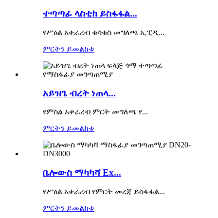
ተጣጣፊ ላስቲክ ይስፋፋል...
የሥዕል አቀራረብ ቁሳቁስ መግለጫ ኢፒዲ...
ምርትን ይመልከቱ
አይዝጌ ብረት ነጠላ...
የምስል አቀራረብ ምርት መግለጫ የ...
ምርትን ይመልከቱ
ቤሎውስ ማካካሻ Ex...
የሥዕል አቀራረብ የምርት መረጃ ይስፋፋል...
ምርትን ይመልከቱ