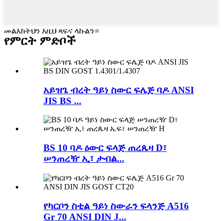
መልእክትህን እዚህ ጻፍና ላኩልን።
የምርት ምድቦች
አይዝጌ ብረት ዓይነ ስውር ፍሌጅ ባዶ ANSI
JIS BS ...
BS 10 ባዶ ዕውር ፍላጅ ጠረጴዛ D፣
ሠንጠረዥ ኢ፣ ታብል...
የካርቦን ስቲል ዓይነ ስውራን ፍላንጅ A516
Gr 70 ANSI DIN J...