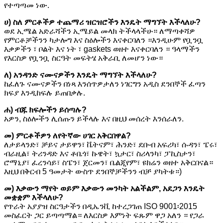
የተጣጣመ ነው.
ሀ) ስለ ምርቶችዎ ተጨማሪ ዝርዝሮችን እንዴት ማግኘት እችላለሁ?
ወደ ኢሜል አድራሻችን ኢሜይል መላክ ትችላላችሁ። ለማጣቀሻዎ
የምርቶቻችንን ካታሎግ እና ስዕሎችን እናቀርባለን ።እንዲሁም የቧንቧ
እቃዎችን ፣ ቦልት እና ነት ፣ gaskets ወዘተ እናቀርባለን ። ዓላማችን
የእርስዎ የቧንቧ ስርዓት መፍትሄ አቅራቢ ለመሆን ነው።
ለ) አንዳንድ ናሙናዎችን እንዴት ማግኘት እችላለሁ?
ከፈለጉ ናሙናዎችን በነጻ እንሰጥዎታለን ነገርግን አዲስ ደንበኞች ፈጣን
ክፍያ እንዲከፍሉ ይጠበቃሉ.
ሐ) ብጁ ክፍሎችን ይሰጣሉ?
አዎን, ስዕሎችን ሊሰጡን ይችላሉ እና በዚህ መሰረት እንሰራለን.
መ) ምርቶችዎን ለየትኛው ሀገር አቅርበዋል?
ለታይላንድ፣ ቻይና ታይዋን፣ ቬትናም፣ ሕንድ፣ ደቡብ አፍሪካ፣ ሱዳን፣ ፔሩ፣
ብራዚል፣ ትሪንዳድ እና ቶቤጎ፣ ኩዌት፣ ኳታር፣ ስሪላንካ፣ ፓኪስታን፣
ሮማኒያ፣ ፈረንሳይ፣ ስፔን፣ ጀርመን፣ ቤልጂየም፣ ዩክሬን ወዘተ አቅርበናል።
እዚህ በቅርብ 5 ዓመታት ውስጥ ደንበኞቻችንን ብቻ ያካትቱ።)
መ) እቃውን ማየት ወይም እቃውን መንካት አልችልም, አደጋን እንዴት
መቋቋም እችላለሁ?
የጥራት አያያዝ ስርዓታችን በዲኤንቪ ከተረጋገጠ ISO 9001፡2015
መስፈርት ጋር ይጣጣማል። ለእርስዎ እምነት ፍጹም ዋጋ አለን ። የጋራ