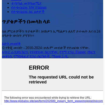
ተጣጣፊ መገጣጠሚያ
የተጭበረበሩ SW Fittings
የተጭበረበሩ ክር ዕቃዎች
ጥያቄዎችን በመላክ ላይ
ስለ ምርቶቻችን ጥያቄዎች፣ እባክዎን ኢሜልዎን ለእኛ ይተዉት እና በ 24
ሰዓታት ውስጥ ያግኙን።
አሁን መጠየቅ
© የቅጂ መብት - 2010-2024: ሁሉም መብቶች የተጠበቁ ናቸው.
አጭር ራዲየስ ክርን
,
የተበየደው ክርናቸው
,
የጎማ የጋራ Flange
,
የክርን
መቀነስ
,
የማስፋፊያ የጋራ ስርዓቶች
,
ማጠፍ 5 ዲ
,