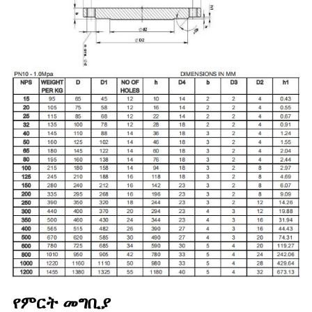
የምርት መግቢያ