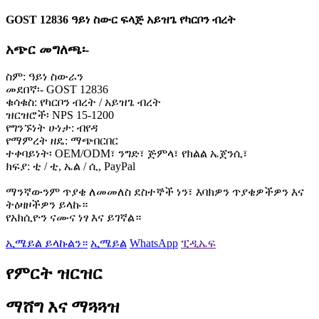
GOST 12836 ዓይነ ስውር ፍላጅ አይዝጌ የካርቦን ብረት
አጭር መግለጫ፡-
ስም: ዓይነ ስውራን
መደበኛ፡- GOST 12836
ቁሳቁስ: የካርቦን ብረት / አይዝጌ ብረት
ዝርዝሮች፡ NPS 15-1200
የግንኙነት ሁነታ: ብየዳ
የማምረት ዘዴ: ማጭበርበር
ተቀባይነት፡ OEM/ODM፣ ንግድ፣ ጅምላ፣ የክልል ኤጀንሲ፣
ክፍያ: ቲ / ቲ, ኤል / ሲ, PayPal
ማንኛውንም ጥያቄ ለመመለስ ደስተኞች ነን፣ እባክዎን ጥያቄዎችዎን እና
ትዕዛዞችዎን ይላኩ።
የአክሲዮን ናሙና ነፃ እና ይገኛል።
ኢሜይል ይላኩልን።
ኢሜይል
WhatsApp
ፒዲኤፍ
የምርት ዝርዝር
ማሸግ እና ማጓጓዝ