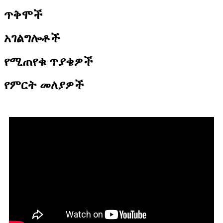
ጥቅሞች
አገልግሎቶች
የሚጠየቁ ጥያቄዎች
የምርት መለያዎች