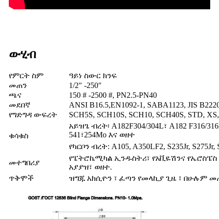
ውሂብ
የምርት ስም
ዓይነ ስውር ክንፍ
መጠን
1/2" -250"
ጫና
150 # -2500 #, PN2.5-PN40
መደበኛ
ANSI B16.5,EN1092-1, SABA1123, JIS B222
የግድግዳ ውፍረት
SCH5S, SCH10S, SCH10, SCH40S, STD, XS,
አይዝጌ ብረት፡ A182F304/304L፣ A182 F316/316L
541፣254Mo እና ወዘተ
ቁሳቁስ
የካርቦን ብረት: A105, A350LF2, S235Jr, S275Jr, 
የፔትሮኬሚካል ኢንዱስትሪ፣ የአቪዬሽንና የኤሮስፔስ
መተግበሪያ
አያያዝ፣ ወዘተ.
ጥቅሞች
ዝግጁ አክሲዮን ፣ ፈጣን የመላኪያ ጊዜ ፣ ​​በሁሉም 