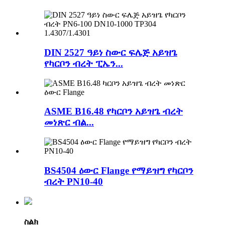
DIN 2527 ዓይነ ስውር ፍሌጅ አይዝጌ
የካርቦን ብረት ፒኤን...
ASME B16.48 የካርቦን አይዝጌ ብረት
መነጽር ብል...
BS4504 ዕውር Flange የማይዝግ የካርቦን
ብረት PN10-40
ስልክ