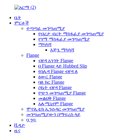
ቤት
ምርቶች
ተጣጣፊ መገጣጠሚያ
የብረታ ብረት ማስፋፊያ መገጣጠሚያ
የጎማ ማስፋፊያ መገጣጠሚያ
ማካካሻ
እጅጌ ማካካሻ
Flange
ብየዳ አንገት Flange
በ Flange ላይ Hubbed Slip
የሰሌዳ Flange ብየዳ ለ
ዕውር Flange
ባለ ክር Flange
ሶኬት ብየዳ Flange
የጭን መገጣጠሚያ Flange
መልህቅ Flange
አሉሚኒየም Flange
ሞኖሊቲክ ኢንሱላር መገጣጠሚያ
መገጣጠሚያውን በማፍረስ ላይ
ቧንቧ
ቪዲዮ
ዜና