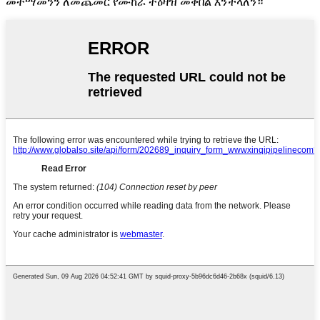
መተማመንን ለመጨመር የሙከራ ትዕዛዝ መቀበል እንችላለን።