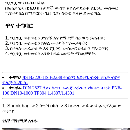
የቧንቧው ስብስብ አካል.
በአጠቃላይ, በነዚህ ሁኔታዎች ውስጥ እና ለወደፊቱ የቧንቧ መስመር
ማስተካከል በሚኖርበት ጊዜ ዓይነ ስውር ፍላጅ ይመረጣል.
ዋና ተግባር
1. የቧንቧ መስመርን ያገናኙ እና የማተም ስራውን ይጠብቁ;
2. የቧንቧ መስመርን ክፍል መተካት ማመቻቸት;
3. በቀላሉ መፈታታት እና የቧንቧ መስመር ሁኔታን ማረጋገጥ;
4. የቧንቧ መስመርን አንድ ክፍል መዘጋት ማመቻቸት.
ቀዳሚ፡
JIS B2220 JIS B2238 የካርቦን አይዝጌ ብረት ሶኬት ብየዳ
ፍሌጅ 5-20 ኪ.
ቀጣይ፡-
DIN 2527 ዓይነ ስውር ፍሌጅ አይዝጌ የካርቦን ብረት PN6-
100 DN10-1000 TP304 1.4307/1.4301
1. Shrink bag–> 2.ትንሽ ቦክስ–> 3.ካርቶን–> 4.ጠንካራ የፓሊውድ
መያዣ
የእኛ ማከማቻ አንዱ