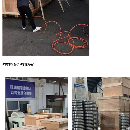
ማሸግ እና ማጓጓዣ