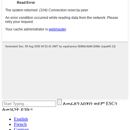
ለመፈለግ አስገባን ወይም ESCን
ለመዝጋት ይንኩ።
English
French
German