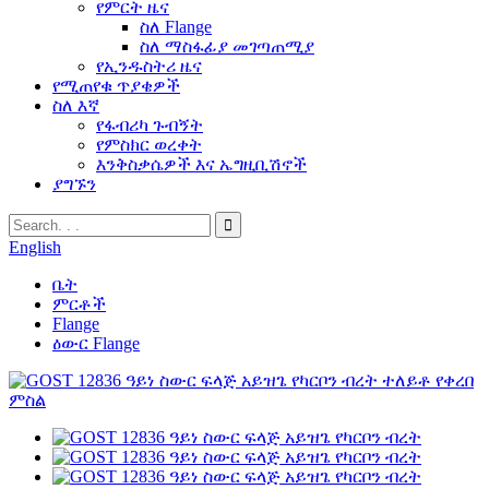
የምርት ዜና
ስለ Flange
ስለ ማስፋፊያ መገጣጠሚያ
የኢንዱስትሪ ዜና
የሚጠየቁ ጥያቄዎች
ስለ እኛ
የፋብሪካ ጉብኝት
የምስክር ወረቀት
እንቅስቃሴዎች እና ኤግዚቢሽኖች
ያግኙን
English
ቤት
ምርቶች
Flange
ዕውር Flange