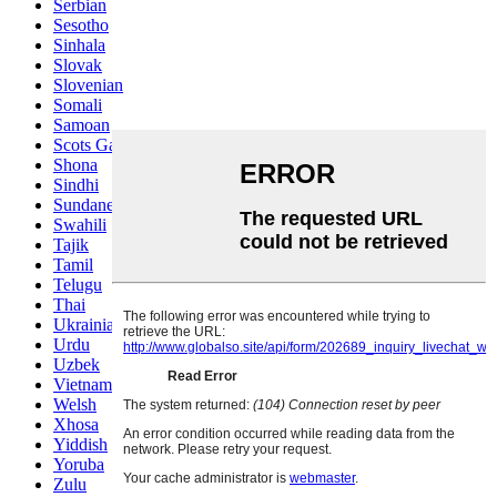
Serbian
Sesotho
Sinhala
Slovak
Slovenian
Somali
Samoan
Scots Gaelic
Shona
Sindhi
Sundanese
Swahili
Tajik
Tamil
Telugu
Thai
Ukrainian
Urdu
Uzbek
Vietnamese
Welsh
Xhosa
Yiddish
Yoruba
Zulu