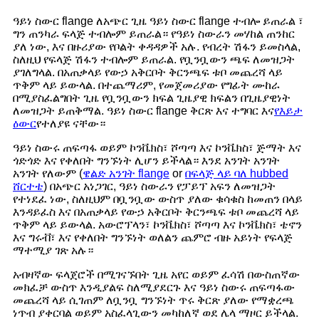
ዓይነ ስውር flange ለአጭር ጊዜ ዓይነ ስውር flange ተብሎ ይጠራል ፣
ግን ጠንካራ ፍላጅ ተብሎም ይጠራል። የዓይነ ስውራን መሃከል ጠንከር
ያለ ነው, እና በዙሪያው የቦልት ቀዳዳዎች አሉ. የብረት ሽፋን ይመስላል,
ስለዚህ የፍላጅ ሽፋን ተብሎም ይጠራል. የቧንቧውን ጫፍ ለመዝጋት
ያገለግላል. በአጠቃላይ የውኃ አቅርቦት ቅርንጫፍ ቱቦ መጨረሻ ላይ
ጥቅም ላይ ይውላል. በተጨማሪም, የመጀመሪያው የግፊት ሙከራ
በሚያስፈልግበት ጊዜ የቧንቧውን ክፍል ጊዜያዊ ክፍልን በጊዜያዊነት
ለመዝጋት ይጠቅማል. ዓይነ ስውር flange ቅርጽ እና ተግባር እና
የእይታ
ዕውር
የተለያዩ ናቸው።
ዓይነ ስውሩ ጠፍጣፋ ወይም ኮንቬክስ፣ ሾጣጣ እና ኮንቬክስ፣ ጅማት እና
ጎድጎድ እና የቀለበት ግንኙነት ሊሆን ይችላል። እንደ አንገት አንገት
አንገት የለውም (
ዌልድ አንገት flange
or
በፍላጅ ላይ ባለ hubbed
ሸርተቴ
) በአጭር አነጋገር, ዓይነ ስውራን የፓይፕ አፍን ለመዝጋት
የተነደፈ ነው, ስለዚህም በቧንቧው ውስጥ ያለው ቁሳቁስ ከመጠን በላይ
እንዳይፈስ እና በአጠቃላይ የውኃ አቅርቦት ቅርንጫፍ ቱቦ መጨረሻ ላይ
ጥቅም ላይ ይውላል. አውሮፕላን፣ ኮንቬክስ፣ ሾጣጣ እና ኮንቬክስ፣ ቴኖን
እና ግሩቭ፣ እና የቀለበት ግንኙነት ወለልን ጨምሮ ብዙ አይነት የፍላጅ
ማተሚያ ገጽ አሉ።
አብዛኛው ፍላጀሮች በሚገናኙበት ጊዜ አየር ወይም ፈሳሽ በውስጠኛው
መክፈቻ ውስጥ እንዲያልፍ ስለሚያደርጉ እና ዓይነ ስውሩ ጠፍጣፋው
መጨረሻ ላይ ሲገጠም ለቧንቧ ግንኙነት ጥሩ ቅርጽ ያለው የማቋረጫ
ነጥብ ያቀርባል ወይም አስፈላጊውን መካከለኛ ወደ ሌላ ማዞር ይችላል.