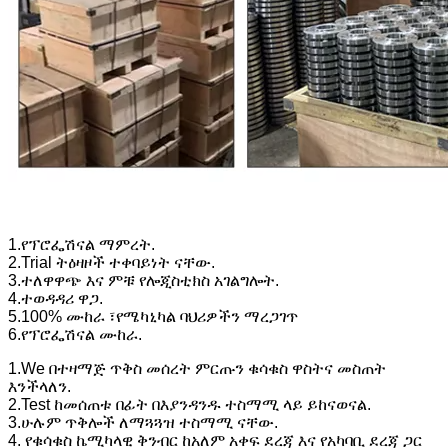
1.የፕሮፌሽናል ማምረት.
2.Trial ትዕዛዞች ተቀባይነት ናቸው.
3.ተለዋዋጭ እና ምቹ የሎጂስቲክስ አገልግሎት.
4.ተወዳዳሪ ዋጋ.
5.100% ሙከራ ፣የሜካኒካል ባህሪዎችን ማረጋገጥ
6.የፕሮፌሽናል ሙከራ.
1.We በተዛማጅ ጥቅስ መሰረት ምርጡን ቁሳቁስ ዋስትና መስጠት
እንችላለን.
2.Test ከመሰጠቱ በፊት በእያንዳንዱ ተስማሚ ላይ ይከናወናል.
3.ሁሉም ጥቅሎች ለማጓጓዝ ተስማሚ ናቸው.
4. የቁሳቁስ ኬሚካላዊ ቅንብር ከአለም አቀፍ ደረጃ እና የአካባቢ ደረጃ ጋር