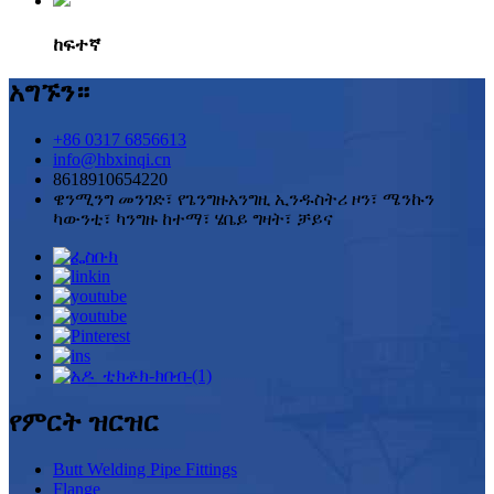
ከፍተኛ
አግኙን።
+86 0317 6856613
info@hbxinqi.cn
8618910654220
ዌንሚንግ መንገድ፣ የጌንግዙአንግዚ ኢንዱስትሪ ዞን፣ ሜንኩን
ካውንቲ፣ ካንግዙ ከተማ፣ ሄቤይ ግዛት፣ ቻይና
የምርት ዝርዝር
Butt Welding Pipe Fittings
Flange