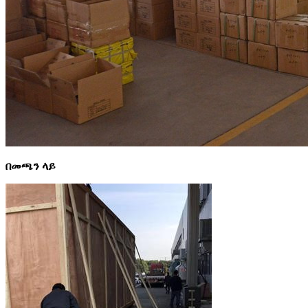
በመጫን ላይ