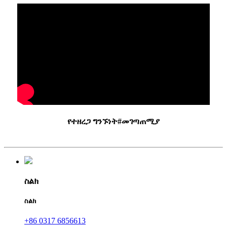
የተዘረጋ ግንኙነት#መገጣጠሚያ
ስልክ
ስልክ
+86 0317 6856613