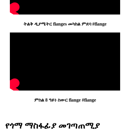
ትልቅ ዲያሜትር flanges መካከል ምደባ #flange
ምስል 8 ዓይነ ስውር flange #flange
የጎማ ማስፋፊያ መገጣጠሚያ