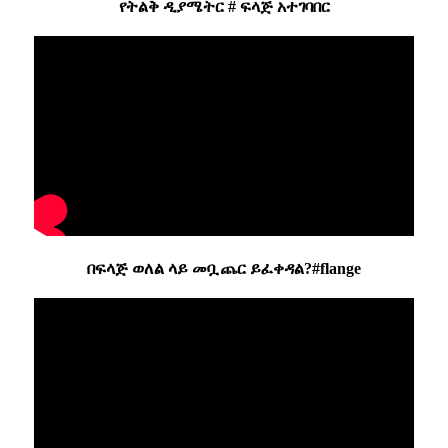
የትልቅ ዲያሜትር # ፍላጅ አተገባበር
በፍላጅ ወለል ላይ መቧጨር ይፈቀዳል?#flange