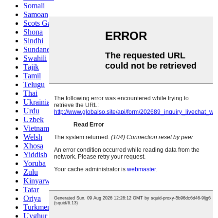
Somali
Samoan
Scots Gaelic
Shona
Sindhi
Sundanese
Swahili
Tajik
Tamil
Telugu
Thai
Ukrainian
Urdu
Uzbek
Vietnamese
Welsh
Xhosa
Yiddish
Yoruba
Zulu
Kinyarwanda
Tatar
Oriya
Turkmen
Uyghur