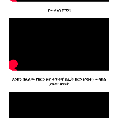
የመቀነስ ምደባ
እንከን በሌለው የክርን እና ቀጥተኛ ስፌት ክርን (ሶስት) መካከል
ያለው ልዩነት