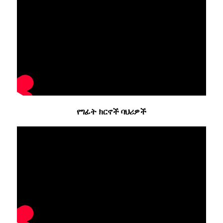
የግፊት ክርኖች ባህሪዎች