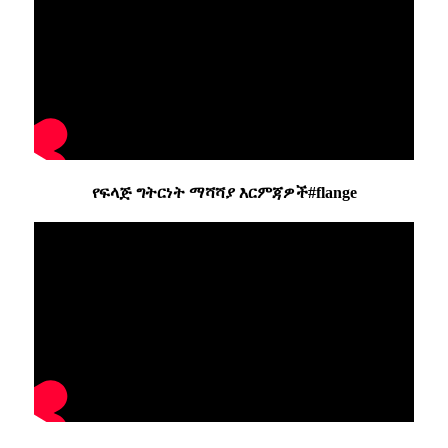
የፍላጅ ግትርነት ማሻሻያ እርምጃዎች#flange