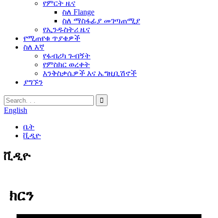
የምርት ዜና
ስለ Flange
ስለ ማስፋፊያ መገጣጠሚያ
የኢንዱስትሪ ዜና
የሚጠየቁ ጥያቄዎች
ስለ እኛ
የፋብሪካ ጉብኝት
የምስክር ወረቀት
እንቅስቃሴዎች እና ኤግዚቢሽኖች
ያግኙን
English
ቤት
ቪዲዮ
ቪዲዮ
ክርን