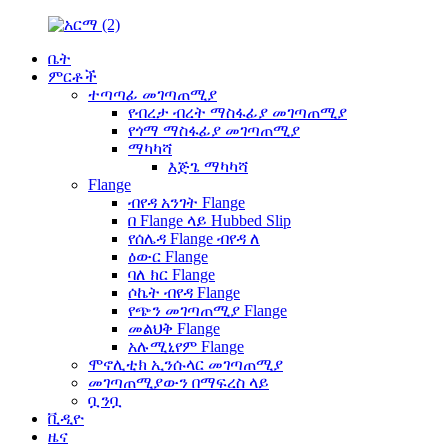
ቤት
ምርቶች
ተጣጣፊ መገጣጠሚያ
የብረታ ብረት ማስፋፊያ መገጣጠሚያ
የጎማ ማስፋፊያ መገጣጠሚያ
ማካካሻ
እጅጌ ማካካሻ
Flange
ብየዳ አንገት Flange
በ Flange ላይ Hubbed Slip
የሰሌዳ Flange ብየዳ ለ
ዕውር Flange
ባለ ክር Flange
ሶኬት ብየዳ Flange
የጭን መገጣጠሚያ Flange
መልህቅ Flange
አሉሚኒየም Flange
ሞኖሊቲክ ኢንሱላር መገጣጠሚያ
መገጣጠሚያውን በማፍረስ ላይ
ቧንቧ
ቪዲዮ
ዜና