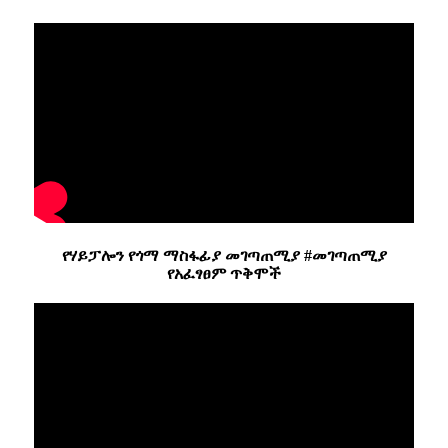
የሃይፓሎን የጎማ ማስፋፊያ መገጣጠሚያ #መገጣጠሚያ
የአፈፃፀም ጥቅሞች