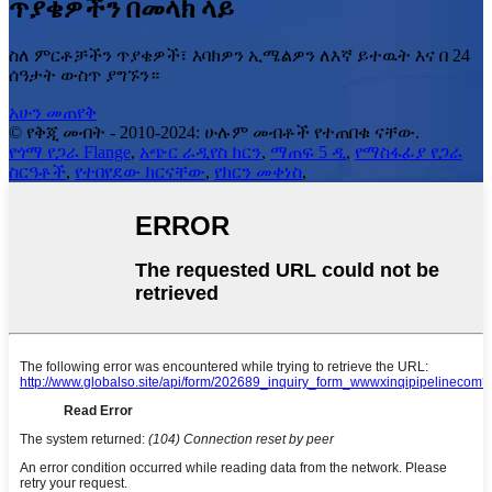
ጥያቄዎችን በመላክ ላይ
ስለ ምርቶቻችን ጥያቄዎች፣ እባክዎን ኢሜልዎን ለእኛ ይተዉት እና በ 24
ሰዓታት ውስጥ ያግኙን።
አሁን መጠየቅ
© የቅጂ መብት - 2010-2024: ሁሉም መብቶች የተጠበቁ ናቸው.
የጎማ የጋራ Flange
,
አጭር ራዲየስ ክርን
,
ማጠፍ 5 ዲ
,
የማስፋፊያ የጋራ
ስርዓቶች
,
የተበየደው ክርናቸው
,
የክርን መቀነስ
,