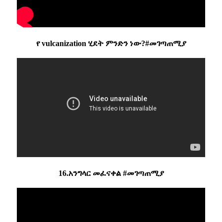
የ vulcanization ሂደት ምንድን ነው?#መገጣጠሚያ
16.አንግላር መፈናቀል #መገጣጠሚያ