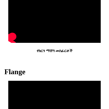
የክርን ማሸግ መስፈርቶች
Flange