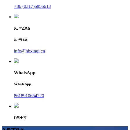
+86 (0317)6856613
ኢ-ሜይል
ኢ-ሜይል
info@hbxinqi.cn
WhatsApp
WhatsApp
8618910654220
ከፍተኛ