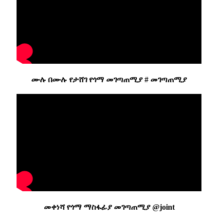
ሙሉ በሙሉ የታሸገ የጎማ መገጣጠሚያ # መገጣጠሚያ
መቀነሻ የጎማ ማስፋፊያ መገጣጠሚያ @joint