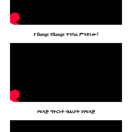
የ flange #flange ጥንካሬ ምንድነው?
የፍላጅ ግትርነት ባህሪያት #የፍላጅ