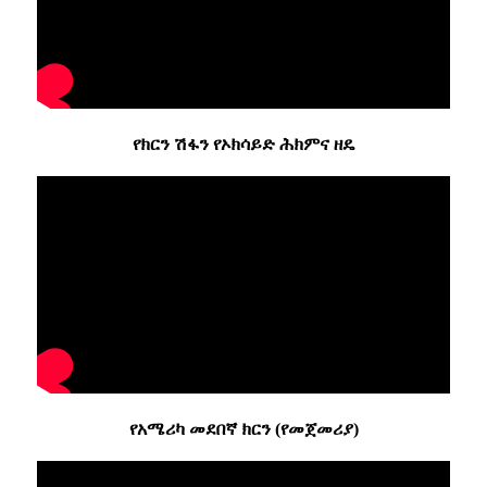
የክርን ሽፋን የኦክሳይድ ሕክምና ዘዴ
የአሜሪካ መደበኛ ክርን (የመጀመሪያ)