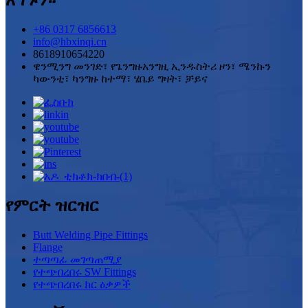
አግኙን።
+86 0317 6856613
info@hbxinqi.cn
8618910654220
ዌንሚንግ መንገድ፣ የጌንግዙአንግዚ ኢንዱስትሪ ዞን፣ ሜንኩን
ካውንቲ፣ ካንግዙ ከተማ፣ ሄቤይ ግዛት፣ ቻይና
የምርት ዝርዝር
Butt Welding Pipe Fittings
Flange
ተጣጣፊ መገጣጠሚያ
የተጭበረበሩ SW Fittings
የተጭበረበሩ ክር ዕቃዎች