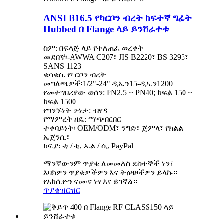
ANSI B16.5 የካርቦን ብረት ከፍተኛ ግፊት
Hubbed በ Flange ላይ ይንሸራተቱ
ስም: በፍላጅ ላይ የተለጠፈ ወረቀት
መደበኛ፡-AWWA C207፣ JIS B2220፣ BS 3293፣
SANS 1123
ቁሳቁስ: የካርቦን ብረት
መግለጫዎች፡1/2"-24" ዲኤን15-ዲኤን1200
የመተግበሪያው ወሰን: PN2.5 ~ PN40; ክፍል 150 ~
ክፍል 1500
የግንኙነት ሁነታ: ብየዳ
የማምረት ዘዴ: ማጭበርበር
ተቀባይነት፡ OEM/ODM፣ ንግድ፣ ጅምላ፣ የክልል
ኤጀንሲ፣
ክፍያ: ቲ / ቲ, ኤል / ሲ, PayPal
ማንኛውንም ጥያቄ ለመመለስ ደስተኞች ነን፣
እባክዎን ጥያቄዎችዎን እና ትዕዛዞችዎን ይላኩ።
የአክሲዮን ናሙና ነፃ እና ይገኛል።
ጥያቄ
ዝርዝር