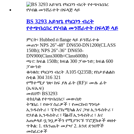
BS 3293 አይዝጌ የካርቦን ብረት
የተጭበረበረ የሃብል መንሸራተት በፍላጅ ላይ
ምርት፡ Hubbed በ flange ላይ ይንሸራተቱ
መጠን፡ NPS 26"-48" DN650-DN1200(CLASS
150lb); NPS 26"-36" DN650-
DN900(Class300lb፣Class600lb)
ጫና: ክፍል 150lb; ክፍል 300 ፓውንድ; ክፍል 600
ፓውንድ
ቁሳቁስ: የካርቦን ብረት A105 Q235B; የስታይልልስ
ስቲል 304 316 321
የማተሚያ ገጽ፡ ከፍ ያለ ፊት (RF)፣ ሙሉ ፊት
(ኤፍኤፍ)
መደበኛ፡ BS3293
ቴክኒካል የተጭበረበረ፣ መውሰድ
ትግበራ ፣ የውሃ ስራዎች ፣ የመርከብ ግንባታ
ኢንዱስትሪ ፣ ፔትሮኬሚካል እና ጋዝ ኢንዱስትሪ ፣
የኃይል ኢንዱስትሪ ፣ ቫልቭ ኢንዱስትሪ ፣ እና
አጠቃላይ ቧንቧዎችን የሚያገናኙ ፕሮጀክቶች ወዘተ
ጥቅል: 1. የእንጨት መያዣ 2. እንደ ደንበኞች
መስፈርቶች