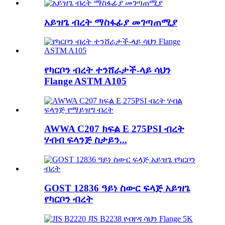
አይዝጌ ብረት ማስፋፊያ መገጣጠሚያ
የካርቦን ብረት ተንሸራታች-ላይ ሳህን
Flange ASTM A105
AWWA C207 ክፍል E 275PSI ብረት
ሃብብ ፍላንጅ ስታይን...
GOST 12836 ዓይነ ስውር ፍላጅ አይዝጌ
የካርቦን ብረት