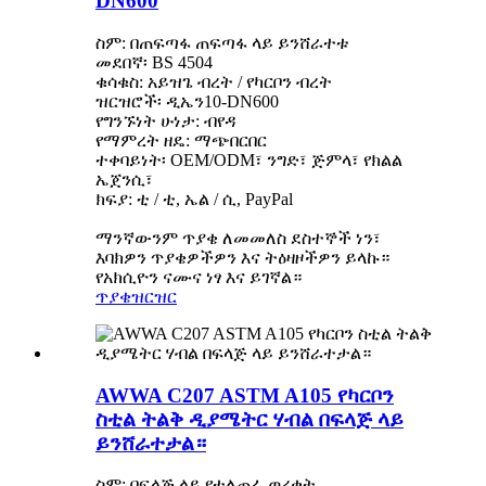
DN600
ስም: በጠፍጣፋ ጠፍጣፋ ላይ ይንሸራተቱ
መደበኛ፡ BS 4504
ቁሳቁስ: አይዝጌ ብረት / የካርቦን ብረት
ዝርዝሮች፡ ዲኤን10-DN600
የግንኙነት ሁነታ: ብየዳ
የማምረት ዘዴ: ማጭበርበር
ተቀባይነት፡ OEM/ODM፣ ንግድ፣ ጅምላ፣ የክልል
ኤጀንሲ፣
ክፍያ: ቲ / ቲ, ኤል / ሲ, PayPal
ማንኛውንም ጥያቄ ለመመለስ ደስተኞች ነን፣
እባክዎን ጥያቄዎችዎን እና ትዕዛዞችዎን ይላኩ።
የአክሲዮን ናሙና ነፃ እና ይገኛል።
ጥያቄ
ዝርዝር
AWWA C207 ASTM A105 የካርቦን
ስቲል ትልቅ ዲያሜትር ሃብል በፍላጅ ላይ
ይንሸራተታል።
ስም: በፍላጅ ላይ የተለጠፈ ወረቀት