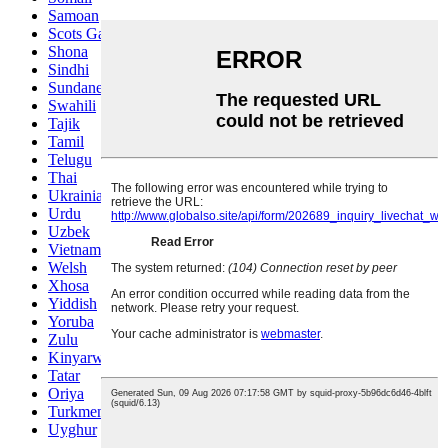
Samoan
Scots Gaelic
Shona
Sindhi
Sundanese
Swahili
Tajik
Tamil
Telugu
Thai
Ukrainian
Urdu
Uzbek
Vietnamese
Welsh
Xhosa
Yiddish
Yoruba
Zulu
Kinyarwanda
Tatar
Oriya
Turkmen
Uyghur