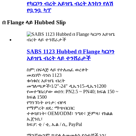
የካርቦን ብረት አይዝጌ ብረት እንከን የለሽ
የቧንቧ ካፕ
በ Flange ላይ Hubbed Slip
SABS 1123 Hubbed በ Flange ካርቦን
አይዝጌ ብረት ላይ ተንሸራታች
ስም: በፍላጅ ላይ የተለጠፈ ወረቀት
መደበኛ፡ ሳንስ 1123
ቁሳቁስ: አይዝጌ ብረት
መግለጫዎች፡1/2"-24" ዲኤን15-ዲኤን1200
የመተግበሪያው ወሰን: PN2.5 ~ PN40; ክፍል 150 ~
ክፍል 1500
የግንኙነት ሁነታ: ብየዳ
የማምረት ዘዴ: ማጭበርበር
ተቀባይነት፡ OEM/ODM፣ ንግድ፣ ጅምላ፣ የክልል
ኤጀንሲ፣
ክፍያ: ቲ / ቲ, ኤል / ሲ, PayPal
ማንኛውንም ጥያቄ ለመመለስ ደስተኞች ነን፣