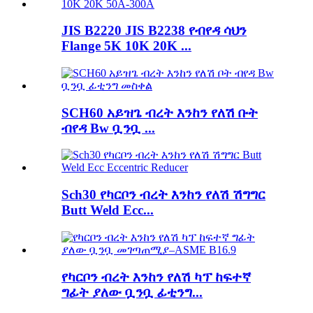
JIS B2220 JIS B2238 የብየዳ ሳህን
Flange 5K 10K 20K ...
SCH60 አይዝጌ ብረት እንከን የለሽ ቡት
ብየዳ Bw ቧንቧ ...
Sch30 የካርቦን ብረት እንከን የለሽ ሽግግር
Butt Weld Ecc...
የካርቦን ብረት እንከን የለሽ ካፕ ከፍተኛ
ግፊት ያለው ቧንቧ ፊቲንግ...