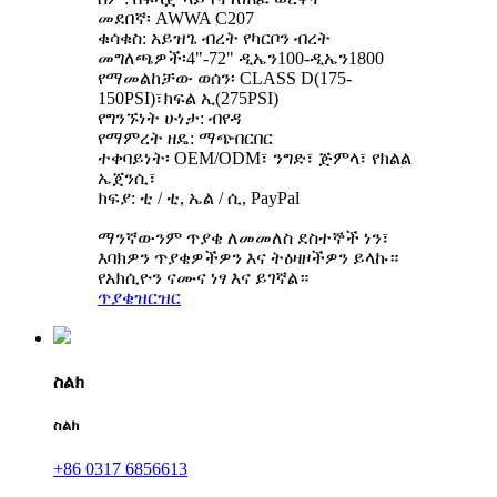
መደበኛ፡ AWWA C207
ቁሳቁስ: አይዝጌ ብረት የካርቦን ብረት
መግለጫዎች፡4"-72" ዲኤን100-ዲኤን1800
የማመልከቻው ወሰን፡ CLASS D(175-
150PSI)፣ክፍል ኢ(275PSI)
የግንኙነት ሁነታ: ብየዳ
የማምረት ዘዴ: ማጭበርበር
ተቀባይነት፡ OEM/ODM፣ ንግድ፣ ጅምላ፣ የክልል
ኤጀንሲ፣
ክፍያ: ቲ / ቲ, ኤል / ሲ, PayPal
ማንኛውንም ጥያቄ ለመመለስ ደስተኞች ነን፣
እባክዎን ጥያቄዎችዎን እና ትዕዛዞችዎን ይላኩ።
የአክሲዮን ናሙና ነፃ እና ይገኛል።
ጥያቄ
ዝርዝር
ስልክ
ስልክ
+86 0317 6856613