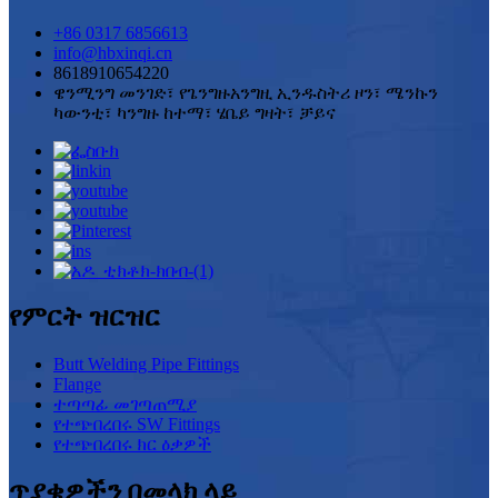
+86 0317 6856613
info@hbxinqi.cn
8618910654220
ዌንሚንግ መንገድ፣ የጌንግዙአንግዚ ኢንዱስትሪ ዞን፣ ሜንኩን
ካውንቲ፣ ካንግዙ ከተማ፣ ሄቤይ ግዛት፣ ቻይና
የምርት ዝርዝር
Butt Welding Pipe Fittings
Flange
ተጣጣፊ መገጣጠሚያ
የተጭበረበሩ SW Fittings
የተጭበረበሩ ክር ዕቃዎች
ጥያቄዎችን በመላክ ላይ