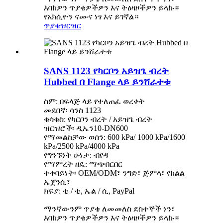
እባክዎን ጥያቄዎችዎን እና ትዕዛዞችዎን ይላኩ።
የአክሲዮን ናሙና ነፃ እና ይገኛል።
ጥያቄ
ዝርዝር
SANS 1123 የካርቦን አይዝጌ ብረት
Hubbed በ Flange ላይ ይንሸራተቱ
ስም: በፍላጅ ላይ የተለጠፈ ወረቀት
መደበኛ፡ ሳንስ 1123
ቁሳቁስ: የካርቦን ብረት / አይዝጌ ብረት
ዝርዝሮች፡ ዲኤን10-DN600
የማመልከቻው ወሰን: 600 kPa/ 1000 kPa/1600
kPa/2500 kPa/4000 kPa
የግንኙነት ሁነታ: ብየዳ
የማምረት ዘዴ: ማጭበርበር
ተቀባይነት፡ OEM/ODM፣ ንግድ፣ ጅምላ፣ የክልል
ኤጀንሲ፣
ክፍያ: ቲ / ቲ, ኤል / ሲ, PayPal
ማንኛውንም ጥያቄ ለመመለስ ደስተኞች ነን፣
እባክዎን ጥያቄዎችዎን እና ትዕዛዞችዎን ይላኩ።