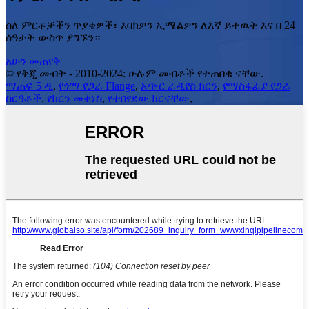
ስለ ምርቶቻችን ጥያቄዎች፣ እባክዎን ኢሜልዎን ለእኛ ይተዉት እና በ 24
ሰዓታት ውስጥ ያግኙን።
አሁን መጠየቅ
© የቅጂ መብት - 2010-2024: ሁሉም መብቶች የተጠበቁ ናቸው.
ማጠፍ 5 ዲ
,
የጎማ የጋራ Flange
,
አጭር ራዲየስ ክርን
,
የማስፋፊያ የጋራ
ስርዓቶች
,
የክርን መቀነስ
,
የተበየደው ክርናቸው
,