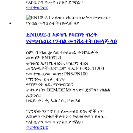
የአክሲዮን ናሙና ነፃ እና ይገኛል።
ጥያቄ
ዝርዝር
EN1092-1 አይዝጌ የካርቦን ብረት
የተጭበረበረ የሃብል መንሸራተት በፍላጅ ላይ
ስም: በ Flange ላይ የተለጠፈ ተንሸራታች
መደበኛ: EN1092-1
ቁሳቁስ: አይዝጌ ብረት, የካርቦን ብረት
መግለጫዎች፡3/8"-48" ዲኤን10-ዲኤን1200
የመተግበሪያው ወሰን: PN6-PN100
የግንኙነት ሁነታ: ብየዳ
የማምረት ዘዴ: ማጭበርበር
ተቀባይነት፡ OEM/ODM፣ ንግድ፣ ጅምላ፣ የክልል
ኤጀንሲ፣
ክፍያ: ቲ / ቲ, ኤል / ሲ, PayPal
ማንኛውንም ጥያቄ ለመመለስ ደስተኞች ነን፣
እባክዎን ጥያቄዎችዎን እና ትዕዛዞችዎን ይላኩ።
የአክሲዮን ናሙና ነፃ እና ይገኛል።
ጥያቄ
ዝርዝር