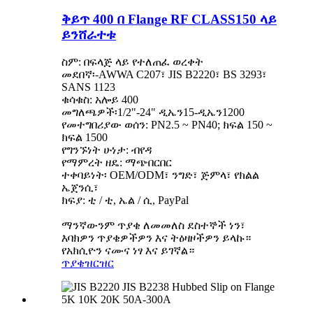
ቅይጥ 400 በ Flange RF CLASS150 ላይ
ይንሸራተቱ
ስም: በፍላጅ ላይ የተለጠፈ ወረቀት
መደበኛ፡-AWWA C207፣ JIS B2220፣ BS 3293፣
SANS 1123
ቁሳቁስ: አሎይ 400
መግለጫዎች፡1/2"-24" ዲኤን15-ዲኤን1200
የመተግበሪያው ወሰን: PN2.5 ~ PN40; ክፍል 150 ~
ክፍል 1500
የግንኙነት ሁነታ: ብየዳ
የማምረት ዘዴ: ማጭበርበር
ተቀባይነት፡ OEM/ODM፣ ንግድ፣ ጅምላ፣ የክልል
ኤጀንሲ፣
ክፍያ: ቲ / ቲ, ኤል / ሲ, PayPal
ማንኛውንም ጥያቄ ለመመለስ ደስተኞች ነን፣
እባክዎን ጥያቄዎችዎን እና ትዕዛዞችዎን ይላኩ።
የአክሲዮን ናሙና ነፃ እና ይገኛል።
ጥያቄ
ዝርዝር