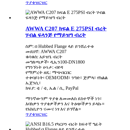
ጥያቄ
ዝርዝር
AWWA C207 ክፍል E 275PSI ብረት
ሃብል ፍላንጅ የማይዝግ ብረት
ስም: በ Hubbed Flange ላይ ይንሸራተቱ
መደበኛ: AWWA C207
ቁሳቁስ: አይዝጌ ብረት
መግለጫዎች፡ ዲኤን100-DN1800
የግንኙነት ሁነታ: ብየዳ
የማምረት ዘዴ: ማጭበርበር
ተቀባይነት፡ OEM/ODM፣ ንግድ፣ ጅምላ፣ የክልል
ኤጀንሲ፣
ክፍያ: ቲ / ቲ, ኤል / ሲ, PayPal
ማንኛውንም ጥያቄ ለመመለስ ደስተኞች ነን፣
እባክዎን ጥያቄዎችዎን እና ትዕዛዞችዎን ይላኩ።
የአክሲዮን ናሙና ነፃ እና ይገኛል።
ጥያቄ
ዝርዝር