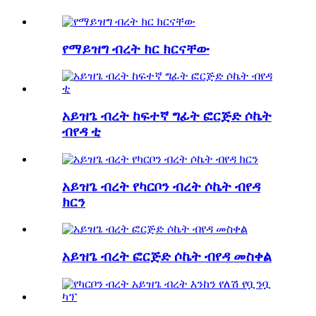
የማይዝግ ብረት ክር ክርናቸው
አይዝጌ ብረት ከፍተኛ ግፊት ፎርጅድ ሶኬት
ብየዳ ቲ
አይዝጌ ብረት የካርቦን ብረት ሶኬት ብየዳ
ክርን
አይዝጌ ብረት ፎርጅድ ሶኬት ብየዳ መስቀል