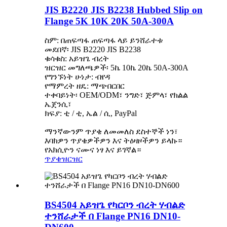
JIS B2220 JIS B2238 Hubbed Slip on
Flange 5K 10K 20K 50A-300A
ስም: በጠፍጣፋ ጠፍጣፋ ላይ ይንሸራተቱ
መደበኛ፡ JIS B2220 JIS B2238
ቁሳቁስ: አይዝጌ ብረት
ዝርዝር መግለጫዎች፡ 5ኬ 10ኬ 20ኬ 50A-300A
የግንኙነት ሁነታ: ብየዳ
የማምረት ዘዴ: ማጭበርበር
ተቀባይነት፡ OEM/ODM፣ ንግድ፣ ጅምላ፣ የክልል
ኤጀንሲ፣
ክፍያ: ቲ / ቲ, ኤል / ሲ, PayPal
ማንኛውንም ጥያቄ ለመመለስ ደስተኞች ነን፣
እባክዎን ጥያቄዎችዎን እና ትዕዛዞችዎን ይላኩ።
የአክሲዮን ናሙና ነፃ እና ይገኛል።
ጥያቄ
ዝርዝር
BS4504 አይዝጌ የካርቦን ብረት ሃብልድ
ተንሸራታች በ Flange PN16 DN10-