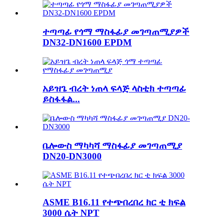
ተጣጣፊ የጎማ ማስፋፊያ መገጣጠሚያዎች
DN32-DN1600 EPDM
አይዝጌ ብረት ነጠላ ፍላጅ ላስቲክ ተጣጣፊ
ይስፋፋል...
ቤሎውስ ማካካሻ ማስፋፊያ መገጣጠሚያ
DN20-DN3000
ASME B16.11 የተጭበረበረ ክር ቲ ክፍል
3000 ሴት NPT