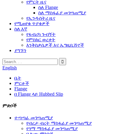
የምርት ዜና
ስለ Flange
ስለ ማስፋፊያ መገጣጠሚያ
የኢንዱስትሪ ዜና
የሚጠየቁ ጥያቄዎች
ስለ እኛ
የፋብሪካ ጉብኝት
የምስክር ወረቀት
እንቅስቃሴዎች እና ኤግዚቢሽኖች
ያግኙን
English
ቤት
ምርቶች
Flange
በ Flange ላይ Hubbed Slip
ምድቦች
ተጣጣፊ መገጣጠሚያ
የብረታ ብረት ማስፋፊያ መገጣጠሚያ
የጎማ ማስፋፊያ መገጣጠሚያ
ቤሎው ማካካሻ