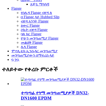
እጅጌ ማካካሻ
Flange
የሰሌዳ Flange ብየዳ ለ
በ Flange ላይ Hubbed Slip
ብየዳ አንገት Flange
ዕውር Flange
ሶኬት-ብየዳ Flange
ባለ ክር Flange
የጭን መገጣጠሚያ Flange
መልህቅ Flange
ሌላ Flange
ሞኖሊቲክ ኢንሱላር መገጣጠሚያ
መገጣጠሚያውን በማፍረስ ላይ
ቧንቧ
ተለይተው የቀረቡ ምርቶች
ተጣጣፊ የጎማ መገጣጠሚያዎች DN32-
DN1600 EPDM