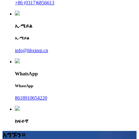
+86 (0317)6856613
ኢ-ሜይል
ኢ-ሜይል
info@hbxinqi.cn
WhatsApp
WhatsApp
8618910654220
ከፍተኛ
አግኙን።