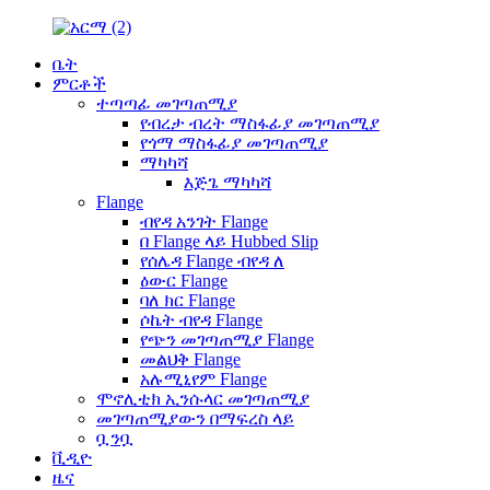
ቤት
ምርቶች
ተጣጣፊ መገጣጠሚያ
የብረታ ብረት ማስፋፊያ መገጣጠሚያ
የጎማ ማስፋፊያ መገጣጠሚያ
ማካካሻ
እጅጌ ማካካሻ
Flange
ብየዳ አንገት Flange
በ Flange ላይ Hubbed Slip
የሰሌዳ Flange ብየዳ ለ
ዕውር Flange
ባለ ክር Flange
ሶኬት ብየዳ Flange
የጭን መገጣጠሚያ Flange
መልህቅ Flange
አሉሚኒየም Flange
ሞኖሊቲክ ኢንሱላር መገጣጠሚያ
መገጣጠሚያውን በማፍረስ ላይ
ቧንቧ
ቪዲዮ
ዜና