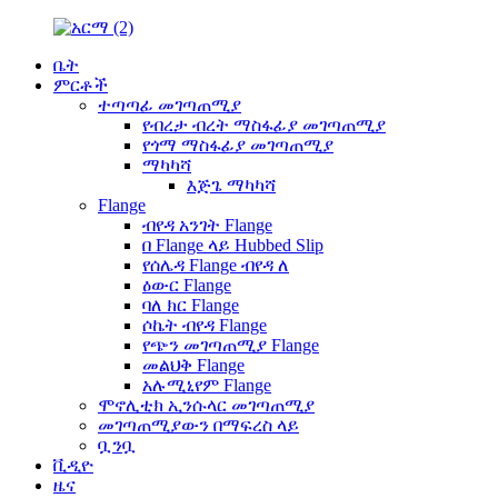
ቤት
ምርቶች
ተጣጣፊ መገጣጠሚያ
የብረታ ብረት ማስፋፊያ መገጣጠሚያ
የጎማ ማስፋፊያ መገጣጠሚያ
ማካካሻ
እጅጌ ማካካሻ
Flange
ብየዳ አንገት Flange
በ Flange ላይ Hubbed Slip
የሰሌዳ Flange ብየዳ ለ
ዕውር Flange
ባለ ክር Flange
ሶኬት ብየዳ Flange
የጭን መገጣጠሚያ Flange
መልህቅ Flange
አሉሚኒየም Flange
ሞኖሊቲክ ኢንሱላር መገጣጠሚያ
መገጣጠሚያውን በማፍረስ ላይ
ቧንቧ
ቪዲዮ
ዜና