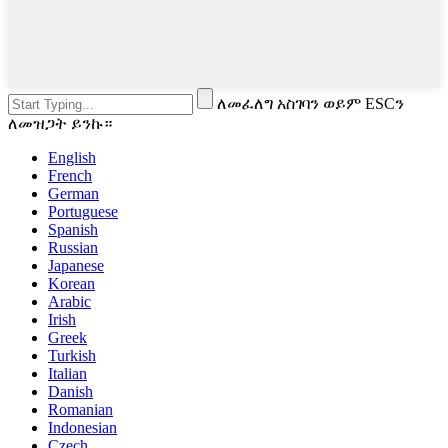
ለመፈለግ አስገባን ወይም ESCን
ለመዝጋት ይንኩ።
English
French
German
Portuguese
Spanish
Russian
Japanese
Korean
Arabic
Irish
Greek
Turkish
Italian
Danish
Romanian
Indonesian
Czech