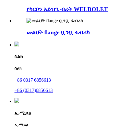
የካርቦን አይዝጌ ብረት WELDOLET
መልህቅ flange ቧንቧ ፋብሪካ
ስልክ
ስልክ
+86 0317 6856613
+86 (0317)6856613
ኢ-ሜይል
ኢ-ሜይል