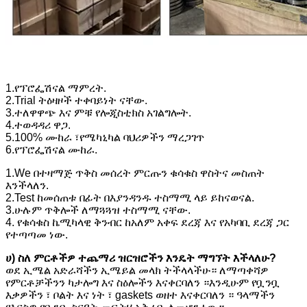
1.የፕሮፌሽናል ማምረት.
2.Trial ትዕዛዞች ተቀባይነት ናቸው.
3.ተለዋዋጭ እና ምቹ የሎጂስቲክስ አገልግሎት.
4.ተወዳዳሪ ዋጋ.
5.100% ሙከራ ፣የሜካኒካል ባህሪዎችን ማረጋገጥ
6.የፕሮፌሽናል ሙከራ.
1.We በተዛማጅ ጥቅስ መሰረት ምርጡን ቁሳቁስ ዋስትና መስጠት
እንችላለን.
2.Test ከመሰጠቱ በፊት በእያንዳንዱ ተስማሚ ላይ ይከናወናል.
3.ሁሉም ጥቅሎች ለማጓጓዝ ተስማሚ ናቸው.
4. የቁሳቁስ ኬሚካላዊ ቅንብር ከአለም አቀፍ ደረጃ እና የአካባቢ ደረጃ ጋር
የተጣጣመ ነው.
ሀ) ስለ ምርቶችዎ ተጨማሪ ዝርዝሮችን እንዴት ማግኘት እችላለሁ?
ወደ ኢሜል አድራሻችን ኢሜይል መላክ ትችላላችሁ። ለማጣቀሻዎ
የምርቶቻችንን ካታሎግ እና ስዕሎችን እናቀርባለን ።እንዲሁም የቧንቧ
እቃዎችን ፣ ቦልት እና ነት ፣ gaskets ወዘተ እናቀርባለን ። ዓላማችን