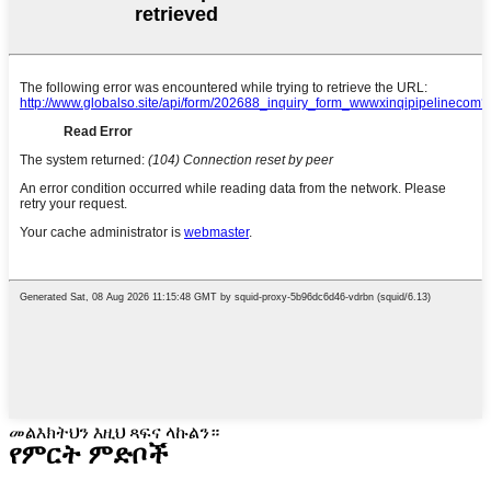
መልእክትህን እዚህ ጻፍና ላኩልን።
የምርት ምድቦች