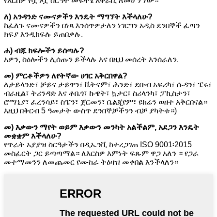
የእርስዎ የቧንቧ ስርዓት መፍትሄ አቅራቢ ለመሆን ነው።
ለ) አንዳንድ ናሙናዎችን እንዴት ማግኘት እችላለሁ?
ከፈለጉ ናሙናዎችን በነጻ እንሰጥዎታለን ነገርግን አዲስ ደንበኞች ፈጣን
ክፍያ እንዲከፍሉ ይጠበቃሉ.
ሐ) ብጁ ክፍሎችን ይሰጣሉ?
አዎን, ስዕሎችን ሊሰጡን ይችላሉ እና በዚህ መሰረት እንሰራለን.
መ) ምርቶችዎን ለየትኛው ሀገር አቅርበዋል?
ለታይላንድ፣ ቻይና ታይዋን፣ ቬትናም፣ ሕንድ፣ ደቡብ አፍሪካ፣ ሱዳን፣ ፔሩ፣
ብራዚል፣ ትሪንዳድ እና ቶቤጎ፣ ኩዌት፣ ኳታር፣ ስሪላንካ፣ ፓኪስታን፣
ሮማኒያ፣ ፈረንሳይ፣ ስፔን፣ ጀርመን፣ ቤልጂየም፣ ዩክሬን ወዘተ አቅርበናል።
እዚህ በቅርብ 5 ዓመታት ውስጥ ደንበኞቻችንን ብቻ ያካትቱ።)
መ) እቃውን ማየት ወይም እቃውን መንካት አልችልም, አደጋን እንዴት
መቋቋም እችላለሁ?
የጥራት አያያዝ ስርዓታችን በዲኤንቪ ከተረጋገጠ ISO 9001፡2015
መስፈርት ጋር ይጣጣማል። ለእርስዎ እምነት ፍጹም ዋጋ አለን ። የጋራ
መተማመንን ለመጨመር የሙከራ ትዕዛዝ መቀበል እንችላለን።