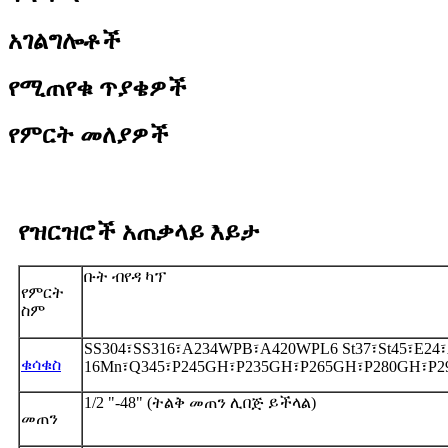
አገልግሎቶች
የሚጠየቁ ጥያቄዎች
የምርት መለያዎች
የዝርዝሮች አጠቃላይ እይታ
ቡት ብየዳ ካፕ
የምርት
ስም
SS304፣SS316፣A234WPB፣A420WPL6 St37፣St45፣E24
ቁሳቁስ
16Mn፣Q345፣P245GH፣P235GH፣P265GH፣P280GH፣P2
1/2 "-48" (ትልቅ መጠን ሊበጅ ይችላል)
መጠን