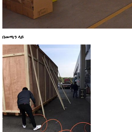
በመጫን ላይ