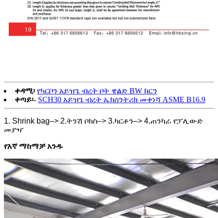
ቀዳሚ፡
የካርቦን አይዝጌ ብረት ቦት ዌልድ BW ክርን
ቀጣይ፡-
SCH30 አይዝጌ ብረት ኤክሰንትሪክ መቀነሻ ASME B16.9
1. Shrink bag–> 2.ትንሽ ቦክስ–> 3.ካርቶን–> 4.ጠንካራ የፓሊውድ
መያዣ
የእኛ ማከማቻ አንዱ