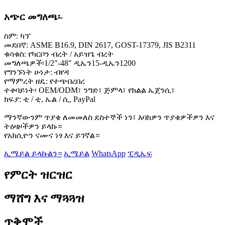
አጭር መግለጫ፡-
ስም: ካፕ
መደበኛ: ASME B16.9, DIN 2617, GOST-17379, JIS B2311
ቁሳቁስ: የካርቦን ብረት / አይዝጌ ብረት
መግለጫዎች፡1/2"-48" ዲኤን15-ዲኤን1200
የግንኙነት ሁነታ: ብየዳ
የማምረት ዘዴ: የተጭበረበረ
ተቀባይነት፡ OEM/ODM፣ ንግድ፣ ጅምላ፣ የክልል ኤጀንሲ፣
ክፍያ: ቲ / ቲ, ኤል / ሲ, PayPal
ማንኛውንም ጥያቄ ለመመለስ ደስተኞች ነን፣ እባክዎን ጥያቄዎችዎን እና
ትዕዛዞችዎን ይላኩ።
የአክሲዮን ናሙና ነፃ እና ይገኛል።
ኢሜይል ይላኩልን።
ኢሜይል
WhatsApp
ፒዲኤፍ
የምርት ዝርዝር
ማሸግ እና ማጓጓዝ
ጥቅሞች