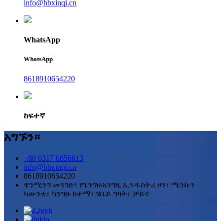
info@hbxinqi.cn
WhatsApp
WhatsApp
8618910654220
ከፍተኛ
አግኙን።
+86 0317 6856613
info@hbxinqi.cn
8618910654220
ዌንሚንግ መንገድ፣ የጌንግዙአንግዚ ኢንዱስትሪ ዞን፣ ሜንኩን
ካውንቲ፣ ካንግዙ ከተማ፣ ሄቤይ ግዛት፣ ቻይና