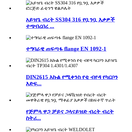
አይዝጌ ብረት SS304 316 የቧንቧ እቃዎች
ተጭበረበረ ...
ተግባራዊ ጠፍጣፋ flange EN 1092-1
DIN2615 እኩል የሚቀንስ የቲ ብየዳ የካርቦን
እድፍ...
የጅምላ ዋጋ ቻይና ጋላናይዝድ ብረት ብረት
ስትሪ...