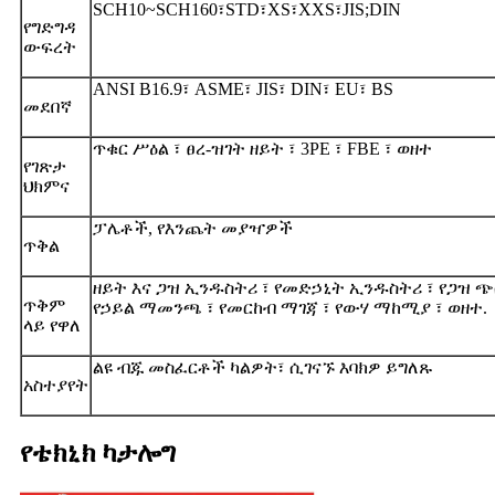
SCH10~SCH160፣STD፣XS፣XXS፣JIS;DIN
የግድግዳ
ውፍረት
ANSI B16.9፣ ASME፣ JIS፣ DIN፣ EU፣ BS
መደበኛ
ጥቁር ሥዕል ፣ ፀረ-ዝገት ዘይት ፣ 3PE ፣ FBE ፣ ወዘተ
የገጽታ
ህክምና
ፓሌቶች, የእንጨት መያዣዎች
ጥቅል
ዘይት እና ጋዝ ኢንዱስትሪ ፣ የመድኃኒት ኢንዱስትሪ ፣ የጋዝ 
ጥቅም
የኃይል ማመንጫ ፣ የመርከብ ማገጃ ፣ የውሃ ማከሚያ ፣ ወዘተ.
ላይ የዋለ
ልዩ ብጁ መስፈርቶች ካልዎት፣ ሲገናኙ እባክዎ ይግለጹ
አስተያየት
የቴክኒክ ካታሎግ