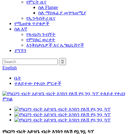
የምርት ዜና
ስለ Flange
ስለ ማስፋፊያ መገጣጠሚያ
የኢንዱስትሪ ዜና
የሚጠየቁ ጥያቄዎች
ስለ እኛ
የፋብሪካ ጉብኝት
የምስክር ወረቀት
እንቅስቃሴዎች እና ኤግዚቢሽኖች
ያግኙን
English
ቤት
ተለይተው የቀረቡ ምርቶች
የካርቦን ብረት አይዝጌ ብረት እንከን የለሽ የቧንቧ ካፕ