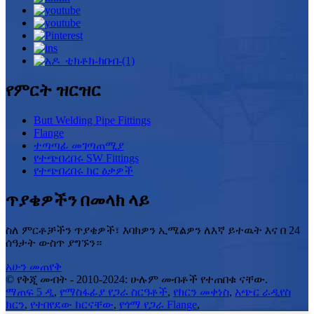
የምርት ዝርዝር
Butt Welding Pipe Fittings
Flange
ተጣጣፊ መገጣጠሚያ
የተጭበረበሩ SW Fittings
የተጭበረበሩ ክር ዕቃዎች
ጥያቄዎችን በመላክ ላይ
ስለ ምርቶቻችን ጥያቄዎች፣ እባክዎን ኢሜልዎን ለእኛ ይተዉት እና በ 24
ሰዓታት ውስጥ ያግኙን።
አሁን መጠየቅ
© የቅጂ መብት - 2010-2024: ሁሉም መብቶች የተጠበቁ ናቸው.
ማጠፍ 5 ዲ
,
የማስፋፊያ የጋራ ስርዓቶች
,
የክርን መቀነስ
,
አጭር ራዲየስ
ክርን
,
የተበየደው ክርናቸው
,
የጎማ የጋራ Flange
,