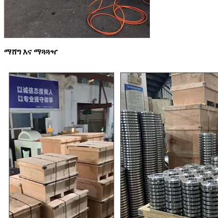
ማሸግ እና ማጓጓዣ