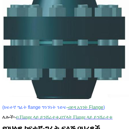
(ከፍተኛ ግፊት flange ግንኙነት ንድፍ
-
ብየዳ አንገት Flange
)
ሌሎች፡-
በ Flange ላይ ይንሸራተቱ
,
በፕላት Flange ላይ ይንሸራተቱ
የባህላዊ ከፍተኛ-ግፊት ፍላጅ ባህሪዎች