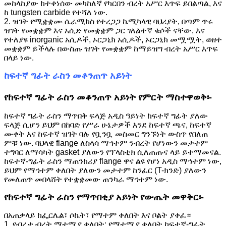
መከላከያው ከተቀነሰው መካከለኛ የካርበን ብረት አሥር እጥፍ ይበልጣል, እና
ከ tungsten carbide የተሻለ ነው.
2. ዝገት የሚቋቋሙ ሴራሚክስ የተረጋጋ ኬሚካላዊ ባህሪያት, በጣም ጥሩ
ዝገት የመቋቋም እና አሲድ የመቋቋም ጋር ገለልተኛ ቁሶች ናቸው, እና
የተለያዩ inorganic አሲዶች, ኦርጋኒክ አሲዶች, ኦርጋኒክ መሟሟት, ወዘተ
መቋቋም ይችላሉ በውስጡ ዝገት የመቋቋም ከማይዝግ ብረት አሥር እጥፍ
በላይ ነው.
ከፍተኛ ግፊት ራስን መቆንጠጥ አይነት
የከፍተኛ ግፊት ራስን መቆንጠጥ አይነት የምርት ማስተዋወቅ፡-
ከፍተኛ ግፊት ራስን ማጥበቅ ፍላጅ አዲስ ዓይነት ከፍተኛ ግፊት ያለው
ፍላጅ ሲሆን ይህም በከባድ የሥራ ሁኔታዎች እንደ ከፍተኛ ጫና, ከፍተኛ
ሙቀት እና ከፍተኛ ዝገት ባሉ የቧንቧ መስመር ግንኙነት ውስጥ የበለጠ
ምቹ ነው. ባህላዊ flange ለስላሳ ማኅተም ንብረት የሆነውን መታተም
ተግባር ለማሳካት gasket ያለውን የፕላስቲክ ሲለጠጡና ላይ ይተማመናል.
ከፍተኛ-ግፊት ራስን ማጠንከሪያ flange ዋና ልዩ የሆነ አዲስ ማኅተም ነው,
ይህም የማኅተም ቀለበት ያለውን መታተም ከንፈር (T-ክንድ) ያለውን
የመለጠጥ መበላሸት የተቋቋመው ጠንካራ ማኅተም ነው.
የከፍተኛ ግፊት ራስን የማጥበቂያ አይነት የውጤት መዋቅር፡-
በአጠቃላይ ከፌርሌል፣ ሶኬት፣ የማተም ቀለበት እና ቦልት ያቀፈ።
1. የብረታ ብረት ማተሚያ ቀለበት: የማተሚያ ቀለበት ከፍተኛ-ግፊት