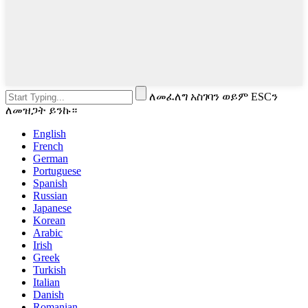
ለመፈለግ አስገባን ወይም ESCን
ለመዝጋት ይንኩ።
English
French
German
Portuguese
Spanish
Russian
Japanese
Korean
Arabic
Irish
Greek
Turkish
Italian
Danish
Romanian