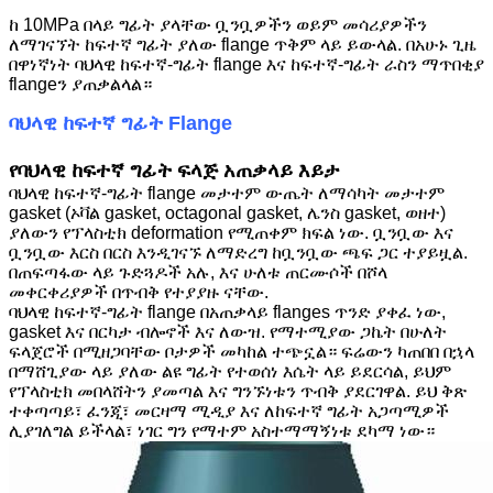
ከ 10MPa በላይ ግፊት ያላቸው ቧንቧዎችን ወይም መሳሪያዎችን
ለማገናኘት ከፍተኛ ግፊት ያለው flange ጥቅም ላይ ይውላል. በአሁኑ ጊዜ
በዋነኛነት ባህላዊ ከፍተኛ-ግፊት flange እና ከፍተኛ-ግፊት ራስን ማጥበቂያ
flangeን ያጠቃልላል።
ባህላዊ ከፍተኛ ግፊት Flange
የባህላዊ ከፍተኛ ግፊት ፍላጅ አጠቃላይ እይታ
ባህላዊ ከፍተኛ-ግፊት flange መታተም ውጤት ለማሳካት መታተም
gasket (ኦቫል gasket, octagonal gasket, ሌንስ gasket, ወዘተ)
ያለውን የፕላስቲክ deformation የሚጠቀም ክፍል ነው. ቧንቧው እና
ቧንቧው እርስ በርስ እንዲገናኙ ለማድረግ ከቧንቧው ጫፍ ጋር ተያይዟል.
በጠፍጣፋው ላይ ጉድጓዶች አሉ, እና ሁለቱ ጠርሙሶች በሾላ
መቀርቀሪያዎች በጥብቅ የተያያዙ ናቸው.
ባህላዊ ከፍተኛ-ግፊት flange በአጠቃላይ flanges ጥንድ ያቀፈ ነው,
gasket እና በርካታ ብሎኖች እና ለውዝ. የማተሚያው ጋኬት በሁለት
ፍላጀሮች በሚዘጋባቸው ቦታዎች መካከል ተጭኗል። ፍሬውን ካጠበበ በኋላ
በማሸጊያው ላይ ያለው ልዩ ግፊት የተወሰነ እሴት ላይ ይደርሳል, ይህም
የፕላስቲክ መበላሸትን ያመጣል እና ግንኙነቱን ጥብቅ ያደርገዋል. ይህ ቅጽ
ተቀጣጣይ፣ ፈንጂ፣ መርዛማ ሚዲያ እና ለከፍተኛ ግፊት አጋጣሚዎች
ሊያገለግል ይችላል፣ ነገር ግን የማተም አስተማማኝነቱ ደካማ ነው።