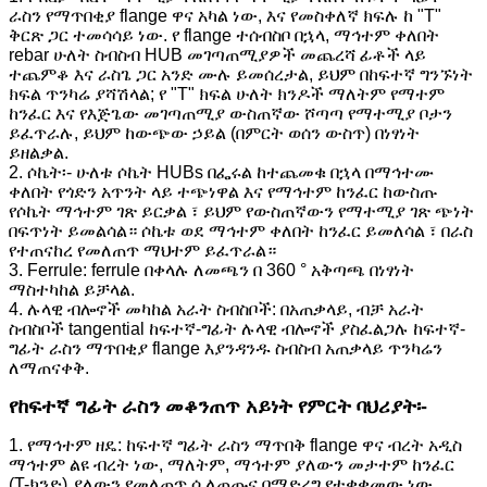
ራስን የማጥበቂያ flange ዋና አካል ነው, እና የመስቀለኛ ክፍሉ ከ "T"
ቅርጽ ጋር ተመሳሳይ ነው. የ flange ተሰብስቦ በኋላ, ማኅተም ቀለበት
rebar ሁለት ስብስብ HUB መገጣጠሚያዎች መጨረሻ ፊቶች ላይ
ተጨምቆ እና ራስጌ ጋር አንድ ሙሉ ይመሰረታል, ይህም በከፍተኛ ግንኙነት
ክፍል ጥንካሬ ያሻሽላል; የ "T" ክፍል ሁለት ክንዶች ማለትም የማተም
ከንፈር እና የእጅጌው መገጣጠሚያ ውስጠኛው ሾጣጣ የማተሚያ ቦታን
ይፈጥራሉ, ይህም ከውጭው ኃይል (በምርት ወሰን ውስጥ) በነፃነት
ይዘልቃል.
2. ሶኬት፡- ሁለቱ ሶኬት HUBs በፌሩል ከተጨመቁ በኋላ በማኅተሙ
ቀለበት የጎድን አጥንት ላይ ተጭነዋል እና የማኅተም ከንፈር ከውስጡ
የሶኬት ማኅተም ገጽ ይርቃል ፣ ይህም የውስጠኛውን የማተሚያ ገጽ ጭነት
በፍጥነት ይመልሳል። ሶኬቱ ወደ ማኅተም ቀለበት ከንፈር ይመለሳል ፣ በራስ
የተጠናከረ የመለጠጥ ማህተም ይፈጥራል።
3. Ferrule: ferrule በቀላሉ ለመጫን በ 360 ° አቅጣጫ በነፃነት
ማስተካከል ይቻላል.
4. ሉላዊ ብሎኖች መካከል አራት ስብስቦች: በአጠቃላይ, ብቻ አራት
ስብስቦች tangential ከፍተኛ-ግፊት ሉላዊ ብሎኖች ያስፈልጋሉ ከፍተኛ-
ግፊት ራስን ማጥበቂያ flange እያንዳንዱ ስብስብ አጠቃላይ ጥንካሬን
ለማጠናቀቅ.
የከፍተኛ ግፊት ራስን መቆንጠጥ አይነት የምርት ባህሪያት፡-
1. የማኅተም ዘዴ: ከፍተኛ ግፊት ራስን ማጥበቅ flange ዋና ብረት አዲስ
ማኅተም ልዩ ብረት ነው, ማለትም, ማኅተም ያለውን መታተም ከንፈር
(T-ክንድ) ያለውን የመለጠጥ ሲለጠጡና በማድረግ የተቋቋመው ነው,