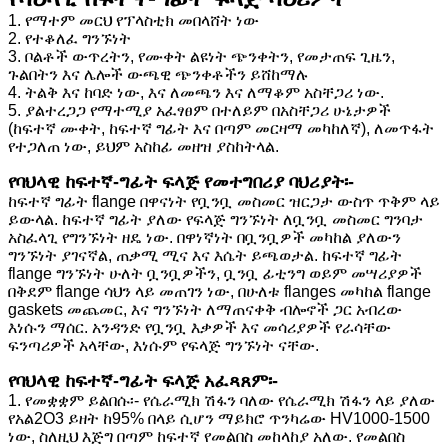
1. የማተም መርህ የፕላስቲክ መበላሸት ነው
2. የተቆለፈ ግንኙነት
3. ቦልቶች ውጥረትን, የሙቀት ልዩነት ጭንቀትን, የመታጠፍ ጊዜን,
ጉልበትን እና ሌሎች ውጫዊ ጭንቀቶችን ይሸከማሉ
4. ትልቅ እና ከባድ ነው, እና ለመጫን እና ለማቆም አስቸጋሪ ነው.
5. ያልተረጋጋ የማተሚያ አፈፃፀም በተለይም በአስቸጋሪ ሁኔታዎች
(ከፍተኛ ሙቀት, ከፍተኛ ግፊት እና በጣም መርዛማ መካከለኛ), ለመጥፋት
የተጋለጠ ነው, ይህም አስከፊ መዘዝ ያስከትላል.
የባህላዊ ከፍተኛ-ግፊት ፍላጅ የመተግበሪያ ባህሪያት፡-
ከፍተኛ ግፊት flange በዋናነት የቧንቧ መስመር ዝርጋታ ውስጥ ጥቅም ላይ
ይውላል. ከፍተኛ ግፊት ያለው የፍላጅ ግንኙነት ለቧንቧ መስመር ግንባታ
አስፈላጊ የግንኙነት ዘዴ ነው. በዋነኛነት በቧንቧዎች መካከል ያለውን
ግንኙነት ያገናኛል, ጠቃሚ ሚና እና እሴት ይጫወታል. ከፍተኛ ግፊት
flange ግንኙነት ሁለት ቧንቧዎችን, ቧንቧ ፊቲንግ ወይም መሣሪያዎች
በቅደም flange ሳህን ላይ መጠገን ነው, በሁለቱ flanges መካከል flange
gaskets መጨመር, እና ግንኙነት ለማጠናቀቅ ብሎኖች ጋር አብረው
እነሱን ማሰር. አንዳንድ የቧንቧ እቃዎች እና መሳሪያዎች የራሳቸው
ፍንጣሪዎች አላቸው, እነሱም የፍላጅ ግንኙነት ናቸው.
የባህላዊ ከፍተኛ-ግፊት ፍላጅ አፈጻጸም፡-
1. የመቋቋም ይልበሱ፡- የሴራሚክ ሽፋን ባለው የሴራሚክ ሽፋን ላይ ያለው
የአል2O3 ይዘት ከ95% በላይ ሲሆን ማይክሮ ጥንካሬው HV1000-1500
ነው, ስለዚህ እጅግ በጣም ከፍተኛ የመልበስ መከላከያ አለው. የመልበስ