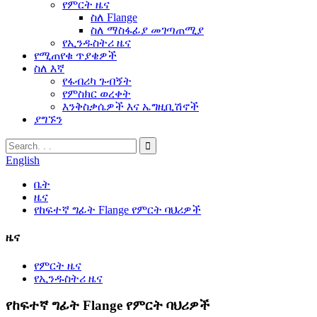
የምርት ዜና
ስለ Flange
ስለ ማስፋፊያ መገጣጠሚያ
የኢንዱስትሪ ዜና
የሚጠየቁ ጥያቄዎች
ስለ እኛ
የፋብሪካ ጉብኝት
የምስክር ወረቀት
እንቅስቃሴዎች እና ኤግዚቢሽኖች
ያግኙን
English
ቤት
ዜና
የከፍተኛ ግፊት Flange የምርት ባህሪዎች
ዜና
የምርት ዜና
የኢንዱስትሪ ዜና
የከፍተኛ ግፊት Flange የምርት ባህሪዎች