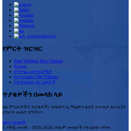
የምርት ዝርዝር
Butt Welding Pipe Fittings
Flange
ተጣጣፊ መገጣጠሚያ
የተጭበረበሩ SW Fittings
የተጭበረበሩ ክር ዕቃዎች
ጥያቄዎችን በመላክ ላይ
ስለ ምርቶቻችን ጥያቄዎች፣ እባክዎን ኢሜልዎን ለእኛ ይተዉት እና በ 24
ሰዓታት ውስጥ ያግኙን።
አሁን መጠየቅ
© የቅጂ መብት - 2010-2024: ሁሉም መብቶች የተጠበቁ ናቸው.