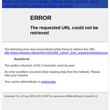
ማጠፍ 5 ዲ
,
የጎማ የጋራ Flange
,
የማስፋፊያ የጋራ ስርዓቶች
,
አጭር
ራዲየስ ክርን
,
የክርን መቀነስ
,
የተበየደው ክርናቸው
,