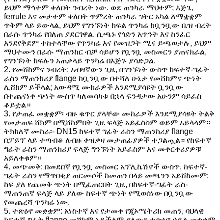
ይህም ማኅተም ቀለበት ንብረት ነው. ወደ ጠንካራ ማህተም; እጅጌ,
ferrule እና መታተም ቀለበት ጥምረት ጠንካራ ግትር አካል ለማቋቋም
ጥቅም ላይ ይውላል, ይህም የግንኙነት ክፍል ጥንካሬ ከቧንቧው ቤዝ ብረት
በራሱ ጥንካሬ የበለጠ ያደርገዋል. ሲጫኑ የጎድን አጥንት እና ከንፈር
እንደየቅደም ተከተላቸው የጥንካሬ እና የመዝጋት ሚና ይጫወታሉ, ይህም
ማህተሙን በራሱ ማጠንከር ብቻ ሳይሆን የቧንቧ መስመርን ያጠናክራል,
የግንኙነት ክፍሉን አጠቃላይ ጥንካሬ በእጅጉ ያሳድጋል.
2. የመሸከምና ንብረት: አብዛኛውን ጊዜ, በግንኙነት ውስጥ ከፍተኛ-ግፊት
ራስን ማጠንከሪያ flange ከቧንቧው በተሻለ ሁኔታ የመሸከምና ጭነት
ሊሸከም ይችላል; አውዳሚ ሙከራዎች እንደሚያሳዩት ቧንቧው
በተጨናነቀ ጭነት ውስጥ ካለመሳካቱ በኋላ ፍንዳታው አሁንም ሳይፈስ
ቆይቷል።
3. የታጠፈ መቋቋም፡ ብዙ ቁጥር ያላቸው ሙከራዎች እንደሚያሳዩት ትልቅ
የመታጠፍ ሸክም በሚሸከምበት ጊዜ ፍላጅ አይፈስስም ወይም አይላላም።
ትክክለኛ ሙከራ፡- DN15 ከፍተኛ ግፊት ራስን ማጠንከሪያ flange
በፓይፕ ላይ ተጣብቆ ለብዙ ቀዝቃዛ መታጠፊያዎች ተጋልጧል። የከፍተኛ
ግፊት ራስን ማጠንከሪያ ፍላጅ ግንኙነት አይፈስም እና መቀርቀሪያዎቹ
አይለቀቁም።
4. መጭመቅ: በመደበኛ የቧንቧ መስመር አፕሊኬሽኖች ውስጥ, ከፍተኛ-
ግፊት ራስን የማጥበቂያ ጠርሙሶች ከመጠን በላይ መጫንን አይሸከሙም;
ከፍ ያለ የጨመቅ ጭነት በሚፈጠርበት ጊዜ, በከፍተኛ-ግፊት ራስ-
ማጠንጠኛ ፍላጅ ላይ ያለው ከፍተኛ ጭነት የሚወሰነው በቧንቧው
የመጨረሻ ጥንካሬ ነው.
5. ተጽዕኖ መቋቋም: አነስተኛ እና የታመቀ የጂኦሜትሪክ መጠን, ባህላዊ
ከፍተኛ-ግፊት flange መሸከም አይችልም ያለውን ተጽዕኖ ኃይል መቋቋም