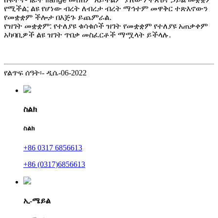
የሚችል; ልዩ የሆነው ብረት ለብረታ ብረት ማኅተም መዋቅር ተጽእኖውን
የመቋቋም ችሎታ በእጅጉ ይጨምራል.
የዝገት መቋቋም: የተለያዩ ቁሳቁሶች ዝገት የመቋቋም የተለያዩ አጠቃቀም
አካባቢዎች ልዩ ዝገት ጥበቃ መስፈርቶች ማሟላት ይችላሉ.
የልጥፍ ሰዓት፡- ዲሴ-06-2022
ስልክ
ስልክ
+86 0317 6856613
+86 (0317)6856613
ኢ-ሜይል