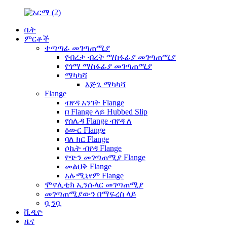
ቤት
ምርቶች
ተጣጣፊ መገጣጠሚያ
የብረታ ብረት ማስፋፊያ መገጣጠሚያ
የጎማ ማስፋፊያ መገጣጠሚያ
ማካካሻ
እጅጌ ማካካሻ
Flange
ብየዳ አንገት Flange
በ Flange ላይ Hubbed Slip
የሰሌዳ Flange ብየዳ ለ
ዕውር Flange
ባለ ክር Flange
ሶኬት ብየዳ Flange
የጭን መገጣጠሚያ Flange
መልህቅ Flange
አሉሚኒየም Flange
ሞኖሊቲክ ኢንሱላር መገጣጠሚያ
መገጣጠሚያውን በማፍረስ ላይ
ቧንቧ
ቪዲዮ
ዜና