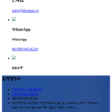
ኢ-ሜይል
info@hbxinqi.cn
WhatsApp
WhatsApp
8618910654220
ከፍተኛ
አግኙን።
+86 0317 6856613
info@hbxinqi.cn
8618910654220
ዌንሚንግ መንገድ፣ የጌንግዙአንግዚ ኢንዱስትሪ ዞን፣ ሜንኩን
ካውንቲ፣ ካንግዙ ከተማ፣ ሄቤይ ግዛት፣ ቻይና