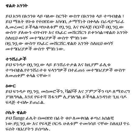
ዌልድ አንገት
ይህ አንጓ በአንገቱ ላይ ባለው ስርዓት ውስጥ በአንገቱ ላይ ተጣብቋል ፣
ይህ ማለት የቡቱ የተበየደው አካባቢ ታማኝነት በቀላሉ በራዲዮግራፊ
ሊመረመር ይችላል።የሁለቱም የቧንቧ እና የፍላጅ ቦርቦች በቧንቧው
ውስጥ ያለውን ብጥብጥ እና የአፈር መሸርሸርን ይቀንሳል።ዌልድ አንገት
ስለዚህ ወሳኝ መተግበሪያዎች ውስጥ ሞገስ ነው
በቧንቧው ውስጥ የአፈር መሸርሸር.ዌልድ አንገት ስለዚህ ወሳኝ
መተግበሪያዎች ውስጥ ሞገስ ነው.
ተንሸራታች
ይህ ፍንዳታ በቧንቧው ላይ ይንሸራተታል እና ከዚያም ፊሊቱ
ተጣብቋል.የተንሸራተቱ ፍላንግዎች በተፈጠሩ መተግበሪያዎች ውስጥ
ለመጠቀም ቀላል ናቸው።
ዕውር
ይህ ፍንዳታ የቧንቧ መስመሮችን, ቫልቮች እና ፓምፖችን ባዶ ለማድረግ
ያገለግላል, እንደ የፍተሻ ሽፋንም ሊያገለግል ይችላል.አንዳንድ ጊዜ ባዶ
ፍላጅ ተብሎ ይጠራል.
ሶኬት ዌልድ
ይህ flange ፊሌት በመበየድ በፊት ቱቦ ለመቀበል ቆጣሪ አሰልቺ
ነው.የቧንቧው እና የፍላጅ ቦርዱ ሁለቱም ተመሳሳይ ናቸው ስለዚህ ጥሩ
ፍሰት ባህሪያትን ይሰጣሉ.