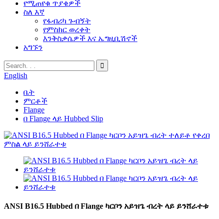
የሚጠየቁ ጥያቄዎች
ስለ እኛ
የፋብሪካ ጉብኝት
የምስክር ወረቀት
እንቅስቃሴዎች እና ኤግዚቢሽኖች
አግኙን
English
ቤት
ምርቶች
Flange
በ Flange ላይ Hubbed Slip
ANSI B16.5 Hubbed በ Flange ካርቦን አይዝጌ ብረት ላይ ይንሸራተቱ