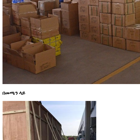
በመጫን ላይ