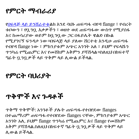
የምርት ማብራሪያ
የ
በፍላጅ ላይ ይንሸራተቱ
ልክ እንደ ሳህኑ ጠፍጣፋ ብየዳ flange ፣ የብረት
ቱቦውን ፣ የቧንቧ እቃዎችን ፣ ወዘተ ወደ ጠፍጣፋው ውስጥ የሚያሰፋ
እና ከመሳሪያው ወይም ከቧንቧው ጋር በፋይሌት ዌልድ በኩል
የሚያገናኝ ፍንዳታ ነው።በፍላጅ ላይ ያለው ሸርተቴ እንዲሁ ጠፍጣፋ
የብየዳ flange ነው ፣ ምክንያቱም አጭር አንገት አለ ፣ ይህም የፍላሹን
ጥንካሬ የሚጨምር እና የመሸከም አቅምን ያሻሽላል።ስለዚህ በከፍተኛ
ግፊት ቧንቧዎች ላይ ጥቅም ላይ ሊውል ይችላል.
የምርት ባህሪያት
ጥቅሞች እና ጉዳቶች
ጥቅማ ጥቅሞች: አንገቶች ያሉት ጠፍጣፋ-የተበየደው flanges
በተጨማሪም ጠፍጣፋ-የተበየደው flanges ናቸው, ምክንያቱም አጭር
አንገት አለ, ይህም flange ጥንካሬ የሚጨምር እና flange የመሸከም
አቅም ያሻሽላል.ስለዚህ በከፍተኛ ግፊት ቧንቧዎች ላይ ጥቅም ላይ
ሊውል ይችላል.