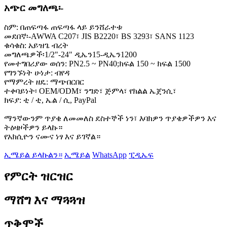
አጭር መግለጫ፡-
ስም: በጠፍጣፋ ጠፍጣፋ ላይ ይንሸራተቱ
መደበኛ፡-AWWA C207፣ JIS B2220፣ BS 3293፣ SANS 1123
ቁሳቁስ: አይዝጌ ብረት
መግለጫዎች፡1/2"-24" ዲኤን15-ዲኤን1200
የመተግበሪያው ወሰን: PN2.5 ~ PN40;ክፍል 150 ~ ክፍል 1500
የግንኙነት ሁነታ: ብየዳ
የማምረት ዘዴ: ማጭበርበር
ተቀባይነት፡ OEM/ODM፣ ንግድ፣ ጅምላ፣ የክልል ኤጀንሲ፣
ክፍያ: ቲ / ቲ, ኤል / ሲ, PayPal
ማንኛውንም ጥያቄ ለመመለስ ደስተኞች ነን፣ እባክዎን ጥያቄዎችዎን እና
ትዕዛዞችዎን ይላኩ።
የአክሲዮን ናሙና ነፃ እና ይገኛል።
ኢሜይል ይላኩልን።
ኢሜይል
WhatsApp
ፒዲኤፍ
የምርት ዝርዝር
ማሸግ እና ማጓጓዝ
ጥቅሞች