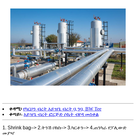
ቀዳሚ፡
የካርቦን ብረት አይዝጌ ብረት ቧንቧ BW Tee
ቀጣይ፡-
አይዝጌ ብረት ፎርጅድ ሶኬት ብየዳ መስቀል
1. Shrink bag–> 2.ትንሽ ቦክስ–> 3.ካርቶን–> 4.ጠንካራ የፓሊውድ
መያዣ