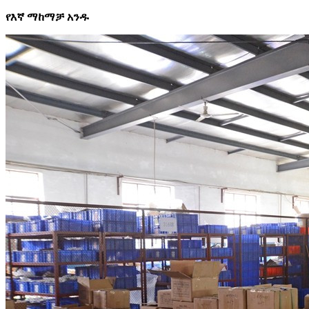
የእኛ ማከማቻ አንዱ