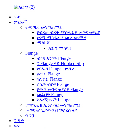
ቤት
ምርቶች
ተጣጣፊ መገጣጠሚያ
የብረታ ብረት ማስፋፊያ መገጣጠሚያ
የጎማ ማስፋፊያ መገጣጠሚያ
ማካካሻ
እጅጌ ማካካሻ
Flange
ብየዳ አንገት Flange
በ Flange ላይ Hubbed Slip
የሰሌዳ Flange ብየዳ ለ
ዕውር Flange
ባለ ክር Flange
ሶኬት ብየዳ Flange
የጭን መገጣጠሚያ Flange
መልህቅ Flange
አሉሚኒየም Flange
ሞኖሊቲክ ኢንሱላር መገጣጠሚያ
መገጣጠሚያውን በማፍረስ ላይ
ቧንቧ
ቪዲዮ
ዜና