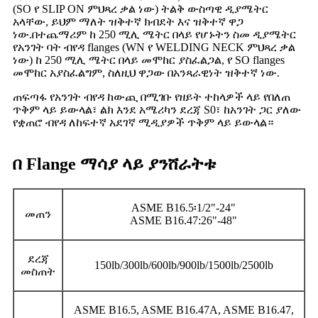
(SO የ SLIP ON ምህጻረ ቃል ነው) ትልቅ ውስጣዊ ዲያሜትር
አላቸው, ይህም ማለት ዝቅተኛ ክብደት እና ዝቅተኛ ዋጋ
ነው.በተጨማሪም ከ 250 ሚሊ ሜትር በላይ የሆኑትን ስመ ዲያሜትር
የአንገት ባት ብየዳ flanges (WN የ WELDING NECK ምህጻረ ቃል
ነው) ከ 250 ሚሊ ሜትር በላይ መሞከር ያስፈልጋል, የ SO flanges
መሞከር አያስፈልግም, ስለዚህ ዋጋው በአንጻራዊነት ዝቅተኛ ነው.
ጠፍጣፋ የአንገት ብየዳ ከውጪ በሚገቡ የዘይት ተከላዎች ላይ የበለጠ
ጥቅም ላይ ይውላል፣ ልክ እንደ አሜሪካን ደረጃ S0፣ ከአንገት ጋር ያለው
የቋጠሮ ብየዳ ለከፍተኛ አደገኛ ሚዲያዎች ጥቅም ላይ ይውላል።
በ Flange ማሳያ ላይ ያንሸራትቱ
ASME B16.5፡1/2"-24"
መጠን
ASME B16.47:26"-48"
ደረጃ
150lb/300lb/600lb/900lb/1500lb/2500lb
መስጠት
ASME B16.5, ASME B16.47A, ASME B16.47,