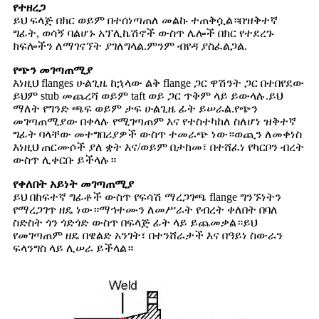
የተዘረጋ
ይህ ፍላጅ በክር ወይም በተሰነጣጠለ መልኩ ተጠቅሷል።በዝቅተኛ
ግፊት, ወሳኝ ባልሆኑ አፕሊኬሽኖች ውስጥ ሌሎች በክር የተደረጉ
ክፍሎችን ለማገናኘት ያገለግላል.ምንም ብየዳ ያስፈልጋል.
የጭን መገጣጠሚያ
እነዚህ flanges ሁልጊዜ ከኋላው ልቅ flange ጋር ዋሽንት ጋር በተበየደው
ይህም stub መጨረሻ ወይም taft ወይ ጋር ጥቅም ላይ ይውላሉ.ይህ
ማለት የግንድ ጫፍ ወይም ታፍ ሁልጊዜ ፊት ይሠራል.የጭን
መገጣጠሚያው በቀላሉ የሚገጣጠም እና የተስተካከለ ስለሆነ ዝቅተኛ
ግፊት ባላቸው መተግበሪያዎች ውስጥ ተመራጭ ነው።ወጪን ለመቀነስ
እነዚህ ጠርሙሶች ያለ ቋት እና/ወይም በታከመ፣ በተሸፈነ የካርቦን ብረት
ውስጥ ሊቀርቡ ይችላሉ።
የቀለበት አይነት መገጣጠሚያ
ይህ በከፍተኛ ግፊቶች ውስጥ የፍሳሽ ማረጋገጫ flange ግንኙነትን
የማረጋገጥ ዘዴ ነው።ማኅተሙን ለመሥራት የብረት ቀለበት በባለ
ስድስት ጎን ጎድጎድ ውስጥ በፍላጅ ፊት ላይ ይጨመቃል።ይህ
የመገጣጠም ዘዴ በዌልድ አንገት፣ በተንሸራታች እና በዓይነ ስውራን
ፍላንግስ ላይ ሊሠራ ይችላል።