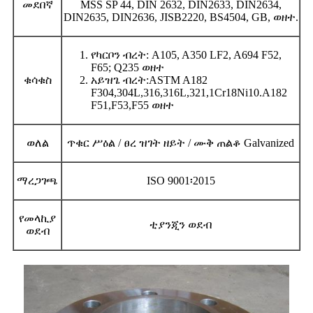
መደበኛ
MSS SP 44, DIN 2632, DIN2633, DIN2634,
DIN2635, DIN2636, JISB2220, BS4504, GB, ወዘተ.
የካርቦን ብረት: A105, A350 LF2, A694 F52,
F65; Q235 ወዘተ
ቁሳቁስ
አይዝጌ ብረት:ASTM A182
F304,304L,316,316L,321,1Cr18Ni10.A182
F51,F53,F55 ወዘተ
ወለል
ጥቁር ሥዕል / ፀረ ዝገት ዘይት / ሙቅ ጠልቆ Galvanized
ማረጋገጫ
ISO 9001፡2015
የመላኪያ
ቲያንጂን ወደብ
ወደብ