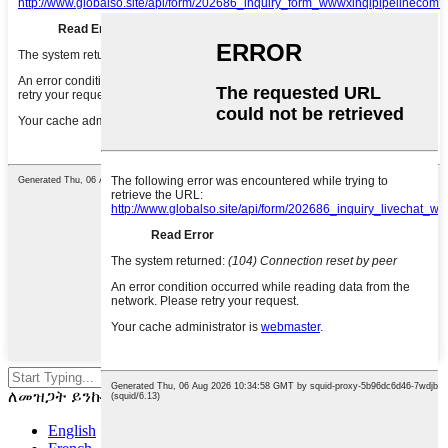
ለመፈለግ አስገባን ወይም ESCን
ለመዝጋት ይንኩ።
English