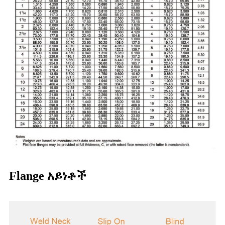
Flange አይነቶች