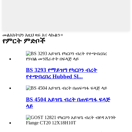
መልእክትህን እዚህ ጻፍ እና ላኩልን።
የምርት ምድቦች
BS 3293 የማይዝግ የካርቦን ብረት
የተጭበረበረ Hubbed Sl...
BS 4504 አይዝጌ ብረት በጠፍጣፋ ፍላጅ
ላይ