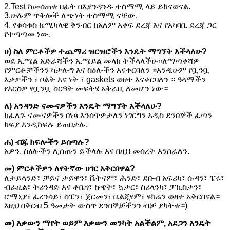
2.Test ከመሰጠቱ በፊት በእያንዳንዱ ተስማሚ ላይ ይከናወናል.
3.ሁሉም ጥቅሎች ለጭነት ተስማሚ ናቸው.
4. የቁሳቁስ ኬሚካላዊ ቅንብር ከአለም አቀፍ ደረጃ እና የአካባቢ ደረጃ ጋር
የተጣጣመ ነው.
ሀ) ስለ ምርቶችዎ ተጨማሪ ዝርዝሮችን እንዴት ማግኘት እችላለሁ?
ወደ ኢሜል አድራሻችን ኢሜይል መላክ ትችላላችሁ።ለማጣቀሻዎ
የምርቶቻችንን ካታሎግ እና ስዕሎችን እናቀርባለን ።እንዲሁም የቧንቧ
እቃዎችን ፣ ቦልት እና ነት ፣ gaskets ወዘተ እናቀርባለን ። ዓላማችን
የእርስዎ የቧንቧ ስርዓት መፍትሄ አቅራቢ ለመሆን ነው።
ለ) አንዳንድ ናሙናዎችን እንዴት ማግኘት እችላለሁ?
ከፈለጉ ናሙናዎችን በነጻ እንሰጥዎታለን ነገርግን አዲስ ደንበኞች ፈጣን
ክፍያ እንዲከፍሉ ይጠበቃሉ.
ሐ) ብጁ ክፍሎችን ይሰጣሉ?
አዎን, ስዕሎችን ሊሰጡን ይችላሉ እና በዚህ መሰረት እንሰራለን.
መ) ምርቶችዎን ለየትኛው ሀገር አቅርበዋል?
ለታይላንድ፣ ቻይና ታይዋን፣ ቬትናም፣ ሕንድ፣ ደቡብ አፍሪካ፣ ሱዳን፣ ፔሩ፣
ብራዚል፣ ትሪንዳድ እና ቶቤጎ፣ ኩዌት፣ ኳታር፣ ስሪላንካ፣ ፓኪስታን፣
ሮማኒያ፣ ፈረንሳይ፣ ስፔን፣ ጀርመን፣ ቤልጂየም፣ ዩክሬን ወዘተ አቅርበናል።
እዚህ በቅርብ 5 ዓመታት ውስጥ ደንበኞቻችንን ብቻ ያካትቱ።)
መ) እቃውን ማየት ወይም እቃውን መንካት አልችልም, አደጋን እንዴት