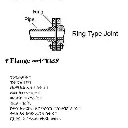
የ Flange መተግበሪያ
ግንባታዎች ፣
ፔትሮሊየም፣
የኬሚካል ኢንዱስትሪ ፣
የመርከብ ግንባታ ፣
ወረቀት መሥራት ፣
ብረታ ብረት,
የውሃ አቅርቦት እና የፍሳሽ ማስወገጃ ሥራ ፣
ቀላል እና ከባድ ኢንዱስትሪ ፣
የቧንቧ እና የኤሌክትሪክ ወዘተ.