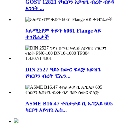
GOST 12821 የካርቦን አይዝጌ ብረት ብየዳ
አንገት ...
አሉሚኒየም ቅይጥ 6061 Flange ላይ
ተንሸራታች
DIN 2527 ዓይነ ስውር ፍላጅ አይዝጌ
የካርቦን ብረት ፒኤን...
ASME B16.47 ተከታታይ ቢ ኤፒአይ 605
ካርቦን አይዝጌ ኤስ...