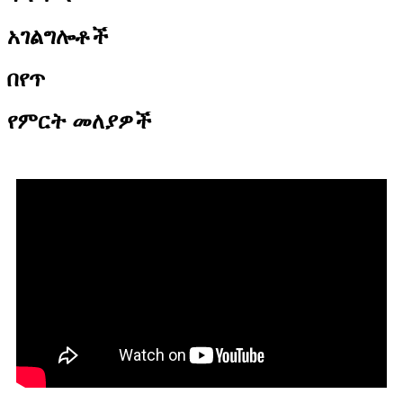
አገልግሎቶች
በየጥ
የምርት መለያዎች