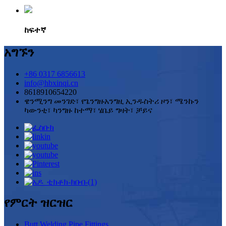
ከፍተኛ
አግኙን
+86 0317 6856613
info@hbxinqi.cn
8618910654220
ዌንሚንግ መንገድ፣ የጌንግዙአንግዚ ኢንዱስትሪ ዞን፣ ሜንኩን
ካውንቲ፣ ካንግዙ ከተማ፣ ሄቤይ ግዛት፣ ቻይና
የምርት ዝርዝር
Butt Welding Pipe Fittings