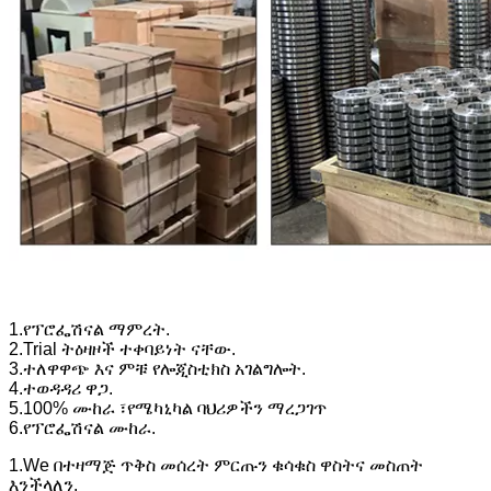
1.የፕሮፌሽናል ማምረት.
2.Trial ትዕዛዞች ተቀባይነት ናቸው.
3.ተለዋዋጭ እና ምቹ የሎጂስቲክስ አገልግሎት.
4.ተወዳዳሪ ዋጋ.
5.100% ሙከራ ፣የሜካኒካል ባህሪዎችን ማረጋገጥ
6.የፕሮፌሽናል ሙከራ.
1.We በተዛማጅ ጥቅስ መሰረት ምርጡን ቁሳቁስ ዋስትና መስጠት
እንችላለን.