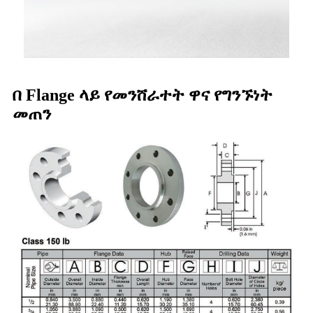
በ Flange ላይ የመንሸራተት ዋና የግንኙነት
መጠን