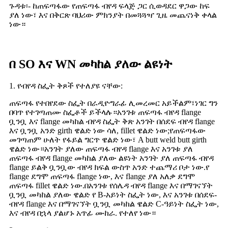
ጉዳቱ፡- ከጠፍጣፋው የጠፍጣፋ ብየዳ ፍላጅ ጋር ሲወዳደር ዋጋው ከፍ
ያለ ነው፣ እና በቅርጽ ባህሪው ምክንያት በመጓጓዣ ጊዜ መጨናነቅ ቀላል
ነው።
በ SO እና WN መካከል ያለው ልዩነት
1. የብየዳ ስፌት ቅጾች የተለያዩ ናቸው:
ጠፍጣፋ የተበየደው ስፌት በራዲዮግራፊ ሊመረመር አይችልም፣ነገር ግን
በባጥ የተገጣጠሙ ስፌቶች ይችላሉ።አንገቱ ጠፍጣፋ ብየዳ flange
ቧንቧ እና flange መካከል ብየዳ ስፌት ቅጽ አንገት በሰደፍ ብየዳ flange
እና ቧንቧ አንድ girth ዌልድ ነው ሳለ, fillet ዌልድ ነው;የጠፍጣፋው
መገጣጠም ሁለት የፋይል ግርጥ ዌልድ ነው፣ A butt weld butt girth
ዌልድ ነው።አንገት ያለው ጠፍጣፋ ብየዳ flange እና አንገቱ ያለ
ጠፍጣፋ ብየዳ flange መካከል ያለው ልዩነት አንገት ያለ ጠፍጣፋ ብየዳ
flange ይልቅ ቧንቧው ብየዳ ክፍል ውስጥ አንድ ተጨማሪ ቦታ ነው.የ
flange ደግሞ ጠፍጣፋ flange ነው, እና flange ያለ አለቃ ደግሞ
ጠፍጣፋ fillet ዌልድ ነው.በአንገቱ የሰሌዳ ብየዳ flange እና በማገናኘት
ቧንቧ መካከል ያለው ዌልድ የ B-አይነት ስፌት ነው, እና አንገቱ በሰደፍ-
ብየዳ flange እና በማገናኘት ቧንቧ መካከል ዌልድ C-ዓይነት ስፌት ነው,
እና ብየዳ በኋላ ያልሆኑ አጥፊ ሙከራ. የተለየ ነው።