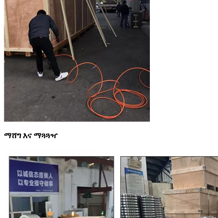
ማሸግ እና ማጓጓዣ