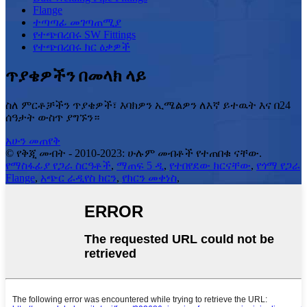
Flange
ተጣጣፊ መገጣጠሚያ
የተጭበረበሩ SW Fittings
የተጭበረበሩ ክር ዕቃዎች
ጥያቄዎችን በመላክ ላይ
ስለ ምርቶቻችን ጥያቄዎች፣ እባክዎን ኢሜልዎን ለእኛ ይተዉት እና በ24
ሰዓታት ውስጥ ያግኙን።
አሁን መጠየቅ
© የቅጂ መብት - 2010-2023: ሁሉም መብቶች የተጠበቁ ናቸው.
የማስፋፊያ የጋራ ስርዓቶች
,
ማጠፍ 5 ዲ
,
የተበየደው ክርናቸው
,
የጎማ የጋራ
Flange
,
አጭር ራዲየስ ክርን
,
የክርን መቀነስ
,