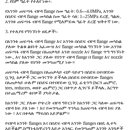
2. የስም ግፊት የተለየ ነው፡-
የአንገት ጠፍጣፋ ብየዳ flange ስመ ግፊት: 0.6---4.0MPa, አንገት
በሰደፍ ብየዳ flange መካከል ስመ ግፊት ሳለ: 1--25MPa ደረጃ, ግልጽ,
አንገቱ ጠፍጣፋ ብየዳ flange የሚለምደዉ ግፊት ደረጃ ዝቅተኛ ነው.
3. የተለያዩ የግንኙነት ዘዴዎች፡-
በአንገቱ ጠፍጣፋ ብየዳ flange እና አንገቱ በሰደፍ ብየዳ flange መካከል
ያለው ትልቁ ልዩነት አፈሙዝ እና flange መካከል ግንኙነት ነው.አንገቱ
ጠፍጣፋ ብየዳ flange በአጠቃላይ አንድ nozzle እና flange ጥግ ግንኙነት
ነው., እና ከአንገት ጋር ያለው የሰንጥ ብየዳ flange በ flange እና nozzle
መካከል ያለው የሰዓት መገጣጠሚያ ነው።
ጠፍጣፋ ብየዳ flanges በአጠቃላይ ብቻ ሳይሆን በሰደፍ በተበየደው
ቧንቧ ዕቃዎች ጋር መገናኘት ይችላሉ;በሰደፍ በተበየደው flanges
በአጠቃላይ ሁሉም በሰደፍ በተበየደው ቧንቧ ፊቲንግ (ክርን ጨምሮ,
tees, reducers, ወዘተ ጨምሮ) ጋር በቀጥታ ሊገናኙ ይችላሉ, እርግጥ
በተጨማሪም ቱቦዎች ያካትታል.
ከአንገት ጋር ያለው የጭረት ብየዳ ግትርነት ከአንገት ጋር ካለው ጠፍጣፋ
ብየዳ ከፍ ያለ ነው ፣ እና የመገጣጠም ጥንካሬ ከጠፍጣፋ ብየዳ ከፍ ያለ
ነው ፣ እና በቀላሉ ማፍሰስ አይቻልም።
የብየዳ አንገት flanges እና በሰደፍ ብየዳ አንገት flanges በዘዴ ሊተካ
አይችልም.ከማኑፋክቸሪንግ እይታ አንጻር, የመገጣጠም አንገት አንጓዎች