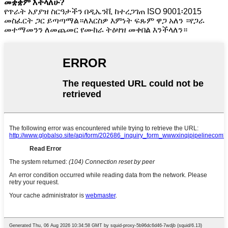
መቋቋም እችላለሁ?
የጥራት አያያዝ ስርዓታችን በዲኤንቪ ከተረጋገጠ ISO 9001፡2015
መስፈርት ጋር ይጣጣማል።ለእርስዎ እምነት ፍጹም ዋጋ አለን ።የጋራ
መተማመንን ለመጨመር የሙከራ ትዕዛዝ መቀበል እንችላለን።